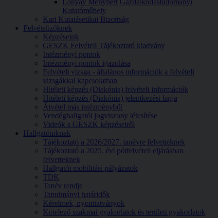
Lónyay Menyhért Gazdálkodástudományi
Kutatóműhely
Kari Kutatásetikai Bizottság
Felvételizőknek
Képzéseink
GESZK Felvételi Tájékoztató kiadvány
Intézményi pontok
Intézményi pontok igazolása
Felvételi vizsga - általános információk a felvételi
vizsgákkal kapcsolatban
Hitéleti képzés (Diakónia) felvételi információk
Hitéleti képzés (Diakónia) jelentkezési lapja
Átvétel más intézményből
Vendéghallgatói jogviszony létesítése
Videók a GESZK képzéseiről
Hallgatóinknak
Tájékoztató a 2026/2027. tanévre felvetteknek
Tájékoztató a 2025. évi pótfelvételi eljárásban
felvetteknek
Hallgatói mobilitási pályázatok
TDK
Tanév rendje
Tanulmányi határidők
Kérelmek, nyomtatványok
Kötelező szakmai gyakorlatok és területi gyakorlatok