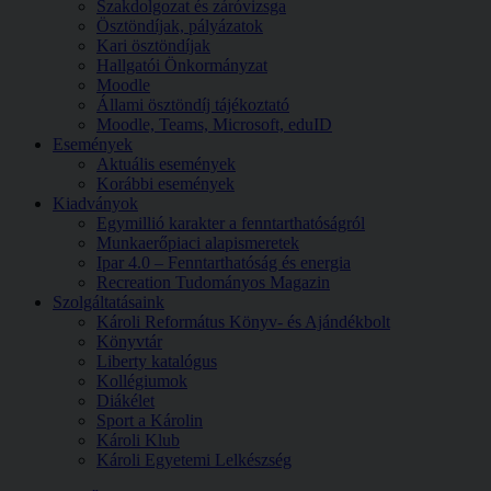
Szakdolgozat és záróvizsga
Ösztöndíjak, pályázatok
Kari ösztöndíjak
Hallgatói Önkormányzat
Moodle
Állami ösztöndíj tájékoztató
Moodle, Teams, Microsoft, eduID
Események
Aktuális események
Korábbi események
Kiadványok
Egymillió karakter a fenntarthatóságról
Munkaerőpiaci alapismeretek
Ipar 4.0 – Fenntarthatóság és energia
Recreation Tudományos Magazin
Szolgáltatásaink
Károli Református Könyv- és Ajándékbolt
Könyvtár
Liberty katalógus
Kollégiumok
Diákélet
Sport a Károlin
Károli Klub
Károli Egyetemi Lelkészség