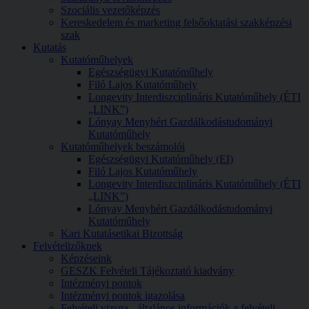
Szociális vezetőképzés
Kereskedelem és marketing felsőoktatási szakképzési
szak
Kutatás
Kutatóműhelyek
Egészségügyi Kutatóműhely
Filó Lajos Kutatóműhely
Longevity Interdiszciplináris Kutatóműhely (ÉTI
„LINK”)
Lónyay Menyhért Gazdálkodástudományi
Kutatóműhely
Kutatóműhelyek beszámolói
Egészségügyi Kutatóműhely (EI)
Filó Lajos Kutatóműhely
Longevity Interdiszciplináris Kutatóműhely (ÉTI
„LINK”)
Lónyay Menyhért Gazdálkodástudományi
Kutatóműhely
Kari Kutatásetikai Bizottság
Felvételizőknek
Képzéseink
GESZK Felvételi Tájékoztató kiadvány
Intézményi pontok
Intézményi pontok igazolása
Felvételi vizsga - általános információk a felvételi