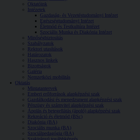
Oktatóink
Intézetek
Gazdaság- és Vezetéstudományi Intézet
Egészségtudományi Intézet
Életmód és Testkultúra Intézet
Szociális Munka és Diakónia Intézet
Minőségbiztosítás
Szabályzatok
Rektori utasítások
Határozatok
Hasznos linkek
Bizottságok
Galéria
Nemzetközi mobilitás
Oktatás
Mintatantervek
Emberi erőforrások alapképzési szak
Gazdálkodási és menedzsment alapképzési szak
Pénzügy és számvitel alapképzési szak
Ápolás és betegellátás (ápoló) alapképzési szak
Rekreáció és életmód (BSc)
Diakónia (BA)
Szociális munka (BA)
Szociálpedagógia (BA)
Szakirányú továbbképzés