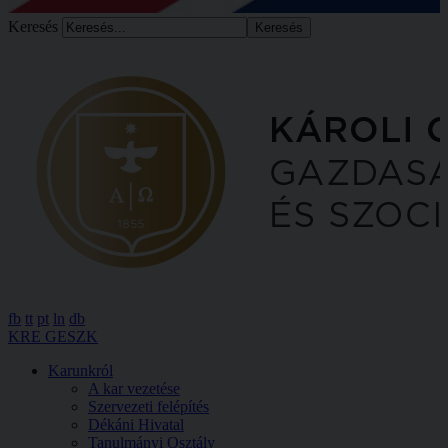
Keresés
fb
tt
pt
ln
db
KRE GESZK
Karunkról
A kar vezetése
Szervezeti felépítés
Dékáni Hivatal
Tanulmányi Osztály