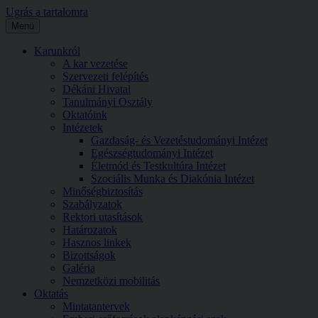
Ugrás a tartalomra
Menü
Karunkról
A kar vezetése
Szervezeti felépítés
Dékáni Hivatal
Tanulmányi Osztály
Oktatóink
Intézetek
Gazdaság- és Vezetéstudományi Intézet
Egészségtudományi Intézet
Életmód és Testkultúra Intézet
Szociális Munka és Diakónia Intézet
Minőségbiztosítás
Szabályzatok
Rektori utasítások
Határozatok
Hasznos linkek
Bizottságok
Galéria
Nemzetközi mobilitás
Oktatás
Mintatantervek