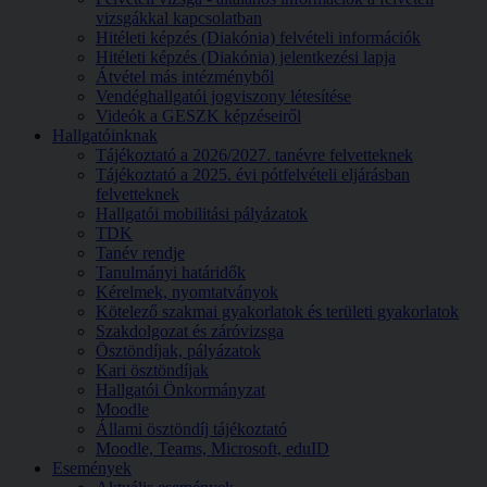
vizsgákkal kapcsolatban
Hitéleti képzés (Diakónia) felvételi információk
Hitéleti képzés (Diakónia) jelentkezési lapja
Átvétel más intézményből
Vendéghallgatói jogviszony létesítése
Videók a GESZK képzéseiről
Hallgatóinknak
Tájékoztató a 2026/2027. tanévre felvetteknek
Tájékoztató a 2025. évi pótfelvételi eljárásban
felvetteknek
Hallgatói mobilitási pályázatok
TDK
Tanév rendje
Tanulmányi határidők
Kérelmek, nyomtatványok
Kötelező szakmai gyakorlatok és területi gyakorlatok
Szakdolgozat és záróvizsga
Ösztöndíjak, pályázatok
Kari ösztöndíjak
Hallgatói Önkormányzat
Moodle
Állami ösztöndíj tájékoztató
Moodle, Teams, Microsoft, eduID
Események