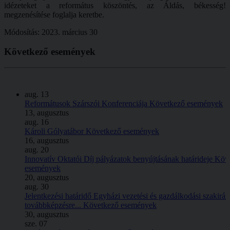
idézeteket a református köszöntés, az Áldás, békesség!
megzenésítése foglalja keretbe.
Módosítás: 2023. március 30
Következő
események
aug.
13
Reformátusok Szárszói Konferenciája
Következő események
13, augusztus
aug.
16
Károli Gólyatábor
Következő események
16, augusztus
aug.
20
Innovatív Oktatói Díj pályázatok benyújtásának határideje
Köv
események
20, augusztus
aug.
30
Jelentkezési határidő Egyházi vezetési és gazdálkodási szakirá
továbbképzésre...
Következő események
30, augusztus
sze.
07