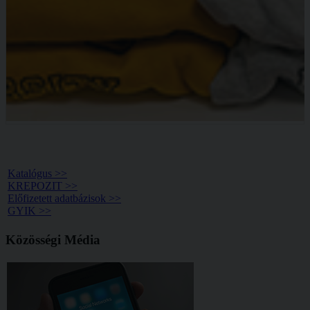
Könyvtár >>
Katalógus >>
KREPOZIT >>
Előfizetett adatbázisok >>
GYIK >>
Közösségi Média