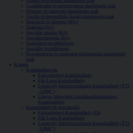
Emberi erőforrások alapképzési szak
Gazdálkodási és menedzsment alapképzési szak
Pénzügy és számvitel alapképzési szak
Ápolás és betegellátás (ápoló) alapképzési szak
Rekreáció és életmód (BSc)
Diakónia (BA)
Szociális munka (BA)
Szociálpedagógia (BA)
Szakirányú továbbképzés
Szociális vezetőképzés
Kereskedelem és marketing felsőoktatási szakképzési
szak
Kutatás
Kutatóműhelyek
Egészségügyi Kutatóműhely
Filó Lajos Kutatóműhely
Longevity Interdiszciplináris Kutatóműhely (ÉTI
„LINK”)
Lónyay Menyhért Gazdálkodástudományi
Kutatóműhely
Kutatóműhelyek beszámolói
Egészségügyi Kutatóműhely (EI)
Filó Lajos Kutatóműhely
Longevity Interdiszciplináris Kutatóműhely (ÉTI
„LINK”)