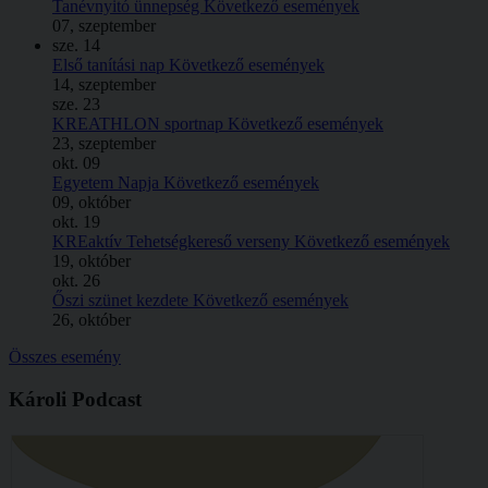
Tanévnyitó ünnepség
Következő események
07, szeptember
sze.
14
Első tanítási nap
Következő események
14, szeptember
sze.
23
KREATHLON sportnap
Következő események
23, szeptember
okt.
09
Egyetem Napja
Következő események
09, október
okt.
19
KREaktív Tehetségkereső verseny
Következő események
19, október
okt.
26
Őszi szünet kezdete
Következő események
26, október
Összes esemény
Károli Podcast