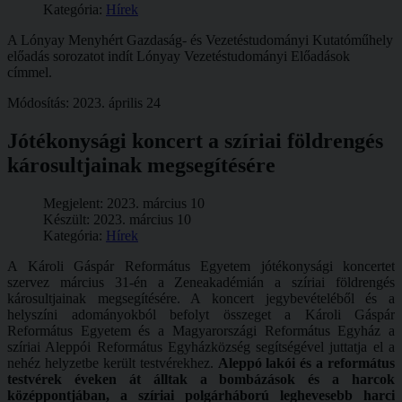
Kategória:
Hírek
A Lónyay Menyhért Gazdaság- és Vezetéstudományi Kutatóműhely
előadás sorozatot indít Lónyay Vezetéstudományi Előadások
címmel.
Módosítás: 2023. április 24
Jótékonysági koncert a szíriai földrengés
károsultjainak megsegítésére
Megjelent: 2023. március 10
Készült: 2023. március 10
Kategória:
Hírek
A Károli Gáspár Református Egyetem jótékonysági koncertet
szervez március 31-én a Zeneakadémián a szíriai földrengés
károsultjainak megsegítésére. A koncert jegybevételéből és a
helyszíni adományokból befolyt összeget a Károli Gáspár
Református Egyetem és a Magyarországi Református Egyház a
szíriai Aleppói Református Egyházközség segítségével juttatja el a
nehéz helyzetbe került testvérekhez.
Aleppó lakói és a református
testvérek éveken át álltak a bombázások és a harcok
középpontjában, a szíriai polgárháború leghevesebb harci