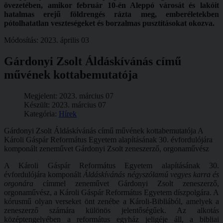
övezetében, amikor február 10-én Aleppó városát és lakóit
hatalmas erejű földrengés rázta meg, emberéletekben
pótolhatatlan veszteségeket és borzalmas pusztításokat okozva.
Módosítás: 2023. április 03
Gárdonyi Zsolt Áldáskívánás című
művének kottabemutatója
Megjelent: 2023. március 07
Készült: 2023. március 07
Kategória:
Hírek
Gárdonyi Zsolt Áldáskívánás című művének kottabemutatója A
Károli Gáspár Református Egyetem alapításának 30. évfordulójára
komponált zeneművet Gárdonyi Zsolt zeneszerző, orgonaművész
A Károli Gáspár Református Egyetem alapításának 30.
évfordulójára komponált
Áldáskívánás négyszólamú vegyes karra és
orgonára
címmel zeneművet Gárdonyi Zsolt zeneszerző,
orgonaművész, a Károli Gáspár Református Egyetem díszpolgára. A
kórusmű olyan verseket önt zenébe a Károli-Bibliából, amelyek a
zeneszerző számára különös jelentőségűek. Az alkotás
középtengelyében a református egyház jeligéje áll, a bibliai