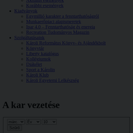
Aktuális események
Korábbi események
Kiadványok
Egymillió karakter a fenntarthatóságról
Munkaerőpiaci alapismeretek
Ipar 4.0 – Fenntarthatóság és energia
Recreation Tudományos Magazin
Szolgáltatásaink
Károli Református Könyv- és Ajándékbolt
Könyvtár
Liberty katalógus
Kollégiumok
Diákélet
Sport a Károlin
Károli Klub
Károli Egyetemi Lelkészség
A kar vezetése
Szűrő