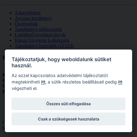
Adatvédelem
Arculati kézikönyv
Ösztöndíjak
Tanulmányi tájékoztatók
Letölthető nyomtatványok
Károli Egyetemi Lelkészség
Tanulmányi határidők GESZK
Kapcsolat
Tájékoztatjuk, hogy weboldalunk sütiket
használ.
Károli Gáspár Református Egyetem, Gazdaságtudományi,
Az ezzel kapcsolatos adatvédelmi tájékoztatót
Egészségtudományi és Szociális Kar
megtekintheti
itt
, a sütik részletes beállításait pedig
itt
Cím:
1131 Budapest, Reitter Ferenc utca 132.
végezheti el.
Email:
dekanihivatal.geszk@kre.hu
Összes süti elfogadása
Csak a szükségesek használata
Copyright © 2026 Károli Gáspár Református Egyetem. Minden jog
fenntartva.