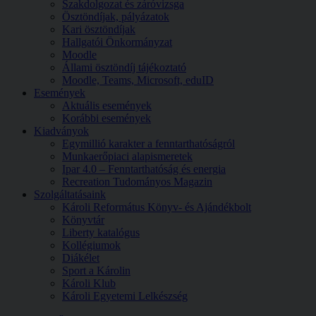
Szakdolgozat és záróvizsga
Ösztöndíjak, pályázatok
Kari ösztöndíjak
Hallgatói Önkormányzat
Moodle
Állami ösztöndíj tájékoztató
Moodle, Teams, Microsoft, eduID
Események
Aktuális események
Korábbi események
Kiadványok
Egymillió karakter a fenntarthatóságról
Munkaerőpiaci alapismeretek
Ipar 4.0 – Fenntarthatóság és energia
Recreation Tudományos Magazin
Szolgáltatásaink
Károli Református Könyv- és Ajándékbolt
Könyvtár
Liberty katalógus
Kollégiumok
Diákélet
Sport a Károlin
Károli Klub
Károli Egyetemi Lelkészség