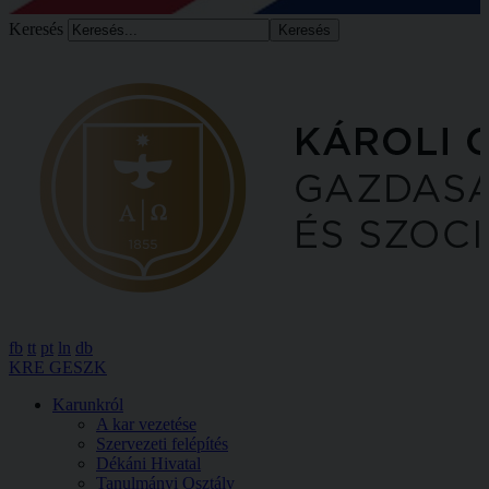
Keresés
fb
tt
pt
ln
db
KRE GESZK
Karunkról
A kar vezetése
Szervezeti felépítés
Dékáni Hivatal
Tanulmányi Osztály