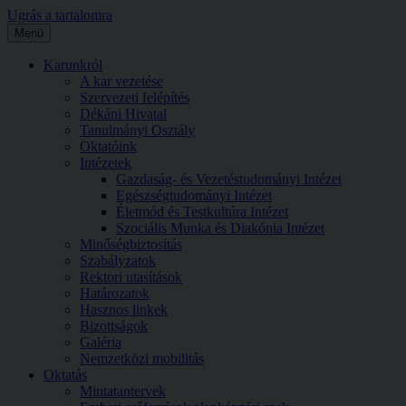
Ugrás a tartalomra
Menü
Karunkról
A kar vezetése
Szervezeti felépítés
Dékáni Hivatal
Tanulmányi Osztály
Oktatóink
Intézetek
Gazdaság- és Vezetéstudományi Intézet
Egészségtudományi Intézet
Életmód és Testkultúra Intézet
Szociális Munka és Diakónia Intézet
Minőségbiztosítás
Szabályzatok
Rektori utasítások
Határozatok
Hasznos linkek
Bizottságok
Galéria
Nemzetközi mobilitás
Oktatás
Mintatantervek