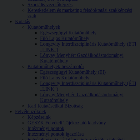
Szociális vezetőképzés
Kereskedelem és marketing felsőoktatási szakképzési
szak
Kutatás
Kutatóműhelyek
Egészségügyi Kutatóműhely
Filó Lajos Kutatóműhely
Longevity Interdiszciplináris Kutatóműhely (ÉTI
„LINK”)
Lónyay Menyhért Gazdálkodástudományi
Kutatóműhely
Kutatóműhelyek beszámolói
Egészségügyi Kutatóműhely (EI)
Filó Lajos Kutatóműhely
Longevity Interdiszciplináris Kutatóműhely (ÉTI
„LINK”)
Lónyay Menyhért Gazdálkodástudományi
Kutatóműhely
Kari Kutatásetikai Bizottság
Felvételizőknek
Képzéseink
GESZK Felvételi Tájékoztató kiadvány
Intézményi pontok
Intézményi pontok igazolása
Felvételi vizsga - általános információk a felvételi