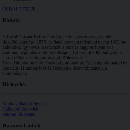
OLDAL TETEJE
Rólunk
A Károli Gáspár Református Egyetem egyszerre nagy múltú
(jogelőd alapítása: 1855) és fiatal egyetem (jelenlegi nevén 1993 óta
működik), így ötvözi a református oktatás hagyományait és a
szakmai megújulás iránti nyitottságot.
Több mint
9000 hallgató öt
karon (
Állam- és Jogtudományi; Bölcsészet- és
Társadalomtudományi; Gazdaságtudományi, Egészségtudományi és
Szociális; Hittudományi és Pedagógiai Kar
) folytathatja a
tanulmányait.
Hírlevelek
Munkavállalói hírlevelek
Hallgatói hírlevelek
Alumni hírlevelek
Hasznos
Linkek