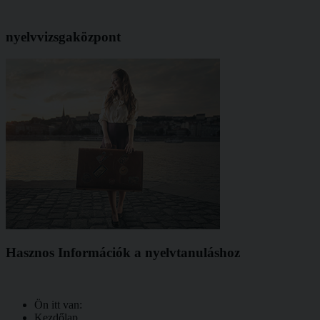
nyelvvizsgaközpont
Hasznos Információk a nyelvtanuláshoz
Ön itt van:
Kezdőlap