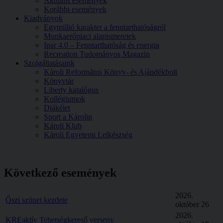
Aktuális események
Korábbi események
Kiadványok
Egymillió karakter a fenntarthatóságról
Munkaerőpiaci alapismeretek
Ipar 4.0 – Fenntarthatóság és energia
Recreation Tudományos Magazin
Szolgáltatásaink
Károli Református Könyv- és Ajándékbolt
Könyvtár
Liberty katalógus
Kollégiumok
Diákélet
Sport a Károlin
Károli Klub
Károli Egyetemi Lelkészség
Következő események
2026.
Őszi szünet kezdete
október 26
2026.
KREaktív Tehetségkereső verseny