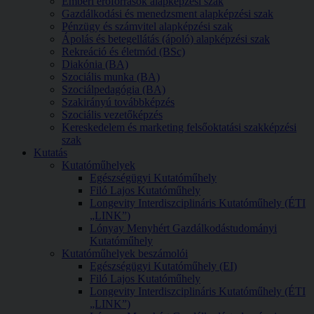
Emberi erőforrások alapképzési szak
Gazdálkodási és menedzsment alapképzési szak
Pénzügy és számvitel alapképzési szak
Ápolás és betegellátás (ápoló) alapképzési szak
Rekreáció és életmód (BSc)
Diakónia (BA)
Szociális munka (BA)
Szociálpedagógia (BA)
Szakirányú továbbképzés
Szociális vezetőképzés
Kereskedelem és marketing felsőoktatási szakképzési
szak
Kutatás
Kutatóműhelyek
Egészségügyi Kutatóműhely
Filó Lajos Kutatóműhely
Longevity Interdiszciplináris Kutatóműhely (ÉTI
„LINK”)
Lónyay Menyhért Gazdálkodástudományi
Kutatóműhely
Kutatóműhelyek beszámolói
Egészségügyi Kutatóműhely (EI)
Filó Lajos Kutatóműhely
Longevity Interdiszciplináris Kutatóműhely (ÉTI
„LINK”)