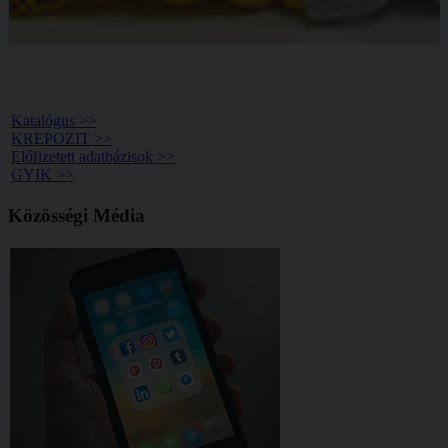
Könyvtár >>
Katalógus >>
KREPOZIT >>
Előfizetett adatbázisok >>
GYIK >>
Közösségi Média