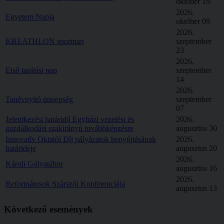
október 19
2026.
Egyetem Napja
október 09
2026.
KREATHLON sportnap
szeptember
23
2026.
Első tanítási nap
szeptember
14
2026.
Tanévnyitó ünnepség
szeptember
07
Jelentkezési határidő Egyházi vezetési és
2026.
gazdálkodási szakirányú továbbképzésre
augusztus 30
Innovatív Oktatói Díj pályázatok benyújtásának
2026.
határideje
augusztus 20
2026.
Károli Gólyatábor
augusztus 16
2026.
Reformátusok Szárszói Konferenciája
augusztus 13
Következő
események