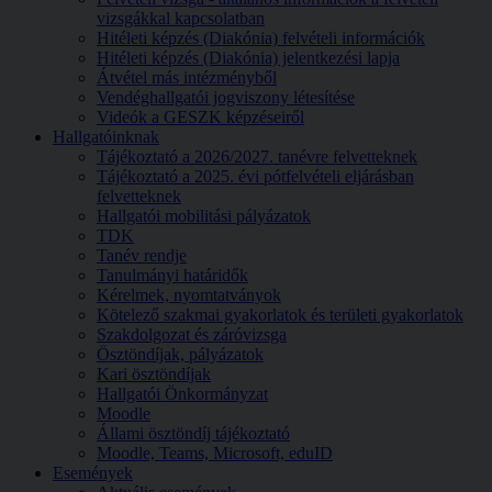
vizsgákkal kapcsolatban
Hitéleti képzés (Diakónia) felvételi információk
Hitéleti képzés (Diakónia) jelentkezési lapja
Átvétel más intézményből
Vendéghallgatói jogviszony létesítése
Videók a GESZK képzéseiről
Hallgatóinknak
Tájékoztató a 2026/2027. tanévre felvetteknek
Tájékoztató a 2025. évi pótfelvételi eljárásban
felvetteknek
Hallgatói mobilitási pályázatok
TDK
Tanév rendje
Tanulmányi határidők
Kérelmek, nyomtatványok
Kötelező szakmai gyakorlatok és területi gyakorlatok
Szakdolgozat és záróvizsga
Ösztöndíjak, pályázatok
Kari ösztöndíjak
Hallgatói Önkormányzat
Moodle
Állami ösztöndíj tájékoztató
Moodle, Teams, Microsoft, eduID
Események