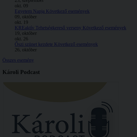
23, szeptember
okt.
09
Egyetem Napja
Következő események
09, október
okt.
19
KREaktív Tehetségkereső verseny
Következő események
19, október
okt.
26
Őszi szünet kezdete
Következő események
26, október
Összes esemény
Károli Podcast