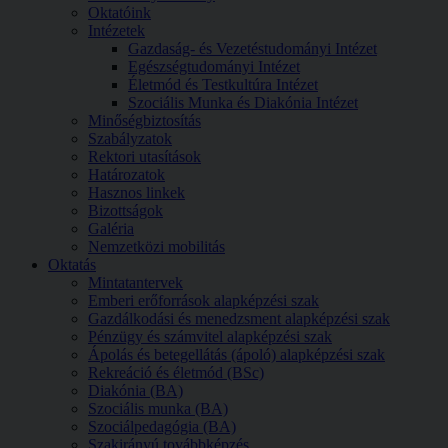
Oktatóink
Intézetek
Gazdaság- és Vezetéstudományi Intézet
Egészségtudományi Intézet
Életmód és Testkultúra Intézet
Szociális Munka és Diakónia Intézet
Minőségbiztosítás
Szabályzatok
Rektori utasítások
Határozatok
Hasznos linkek
Bizottságok
Galéria
Nemzetközi mobilitás
Oktatás
Mintatantervek
Emberi erőforrások alapképzési szak
Gazdálkodási és menedzsment alapképzési szak
Pénzügy és számvitel alapképzési szak
Ápolás és betegellátás (ápoló) alapképzési szak
Rekreáció és életmód (BSc)
Diakónia (BA)
Szociális munka (BA)
Szociálpedagógia (BA)
Szakirányú továbbképzés