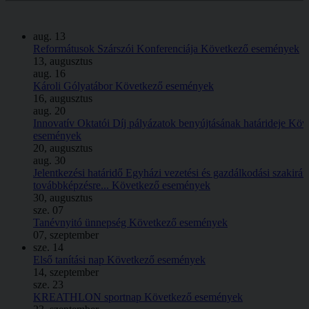
aug.
13
Reformátusok Szárszói Konferenciája
Következő események
13, augusztus
aug.
16
Károli Gólyatábor
Következő események
16, augusztus
aug.
20
Innovatív Oktatói Díj pályázatok benyújtásának határideje
Köv
események
20, augusztus
aug.
30
Jelentkezési határidő Egyházi vezetési és gazdálkodási szakirá
továbbképzésre...
Következő események
30, augusztus
sze.
07
Tanévnyitó ünnepség
Következő események
07, szeptember
sze.
14
Első tanítási nap
Következő események
14, szeptember
sze.
23
KREATHLON sportnap
Következő események