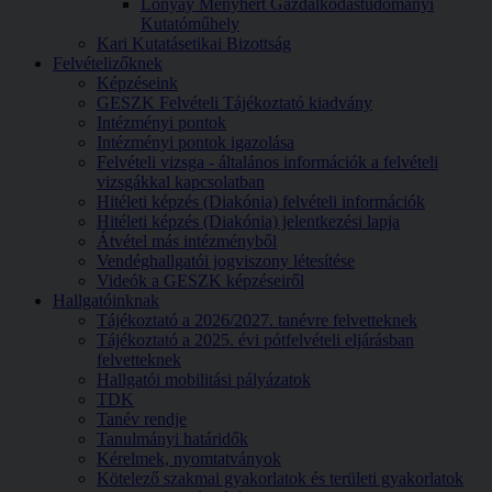
Lónyay Menyhért Gazdálkodástudományi
Kutatóműhely
Kari Kutatásetikai Bizottság
Felvételizőknek
Képzéseink
GESZK Felvételi Tájékoztató kiadvány
Intézményi pontok
Intézményi pontok igazolása
Felvételi vizsga - általános információk a felvételi
vizsgákkal kapcsolatban
Hitéleti képzés (Diakónia) felvételi információk
Hitéleti képzés (Diakónia) jelentkezési lapja
Átvétel más intézményből
Vendéghallgatói jogviszony létesítése
Videók a GESZK képzéseiről
Hallgatóinknak
Tájékoztató a 2026/2027. tanévre felvetteknek
Tájékoztató a 2025. évi pótfelvételi eljárásban
felvetteknek
Hallgatói mobilitási pályázatok
TDK
Tanév rendje
Tanulmányi határidők
Kérelmek, nyomtatványok
Kötelező szakmai gyakorlatok és területi gyakorlatok