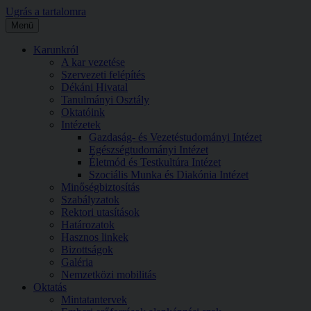
Ugrás a tartalomra
Menü
Karunkról
A kar vezetése
Szervezeti felépítés
Dékáni Hivatal
Tanulmányi Osztály
Oktatóink
Intézetek
Gazdaság- és Vezetéstudományi Intézet
Egészségtudományi Intézet
Életmód és Testkultúra Intézet
Szociális Munka és Diakónia Intézet
Minőségbiztosítás
Szabályzatok
Rektori utasítások
Határozatok
Hasznos linkek
Bizottságok
Galéria
Nemzetközi mobilitás
Oktatás
Mintatantervek