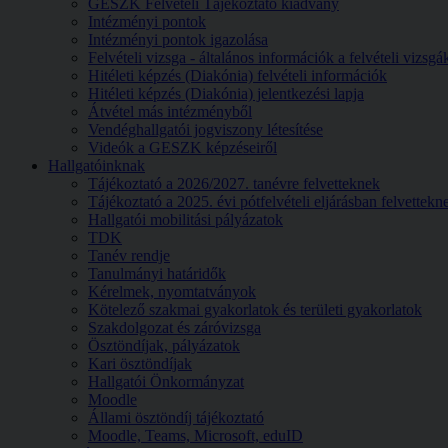
GESZK Felvételi Tájékoztató kiadvány
Intézményi pontok
Intézményi pontok igazolása
Felvételi vizsga - általános információk a felvételi vizsg
Hitéleti képzés (Diakónia) felvételi információk
Hitéleti képzés (Diakónia) jelentkezési lapja
Átvétel más intézményből
Vendéghallgatói jogviszony létesítése
Videók a GESZK képzéseiről
Hallgatóinknak
Tájékoztató a 2026/2027. tanévre felvetteknek
Tájékoztató a 2025. évi pótfelvételi eljárásban felvettekn
Hallgatói mobilitási pályázatok
TDK
Tanév rendje
Tanulmányi határidők
Kérelmek, nyomtatványok
Kötelező szakmai gyakorlatok és területi gyakorlatok
Szakdolgozat és záróvizsga
Ösztöndíjak, pályázatok
Kari ösztöndíjak
Hallgatói Önkormányzat
Moodle
Állami ösztöndíj tájékoztató
Moodle, Teams, Microsoft, eduID