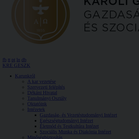
fb
tt
pt
ln
db
KRE GESZK
Karunkról
A kar vezetése
Szervezeti felépítés
Dékáni Hivatal
Tanulmányi Osztály
Oktatóink
Intézetek
Gazdaság- és Vezetéstudományi Intézet
Egészségtudományi Intézet
Életmód és Testkultúra Intézet
Szociális Munka és Diakónia Intézet
Minőségbiztosítás