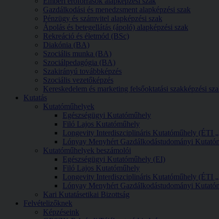
Emberi erőforrások alapképzési szak
Gazdálkodási és menedzsment alapképzési szak
Pénzügy és számvitel alapképzési szak
Ápolás és betegellátás (ápoló) alapképzési szak
Rekreáció és életmód (BSc)
Diakónia (BA)
Szociális munka (BA)
Szociálpedagógia (BA)
Szakirányú továbbképzés
Szociális vezetőképzés
Kereskedelem és marketing felsőoktatási szakképzési sz
Kutatás
Kutatóműhelyek
Egészségügyi Kutatóműhely
Filó Lajos Kutatóműhely
Longevity Interdiszciplináris Kutatóműhely (ÉTI
Lónyay Menyhért Gazdálkodástudományi Kutató
Kutatóműhelyek beszámolói
Egészségügyi Kutatóműhely (EI)
Filó Lajos Kutatóműhely
Longevity Interdiszciplináris Kutatóműhely (ÉTI
Lónyay Menyhért Gazdálkodástudományi Kutató
Kari Kutatásetikai Bizottság
Felvételizőknek
Képzéseink