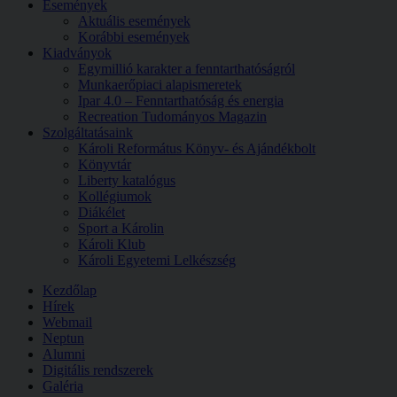
Események
Aktuális események
Korábbi események
Kiadványok
Egymillió karakter a fenntarthatóságról
Munkaerőpiaci alapismeretek
Ipar 4.0 – Fenntarthatóság és energia
Recreation Tudományos Magazin
Szolgáltatásaink
Károli Református Könyv- és Ajándékbolt
Könyvtár
Liberty katalógus
Kollégiumok
Diákélet
Sport a Károlin
Károli Klub
Károli Egyetemi Lelkészség
Kezdőlap
Hírek
Webmail
Neptun
Alumni
Digitális rendszerek
Galéria