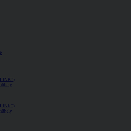
ak
 „LINK”)
műhely
 „LINK”)
műhely