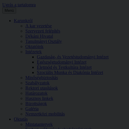
Ugrás a tartalomra
Menü
Karunkról
A kar vezetése
Szervezeti felépítés
Dékáni Hivatal
Tanulmányi Osztály
Oktatóink
Intézetek
Gazdaság- és Vezetéstudományi Intézet
Egészségtudományi Intézet
Életmód és Testkultúra Intézet
Szociális Munka és Diakónia Intézet
Minőségbiztosítás
Szabályzatok
Rektori utasítások
Határozatok
Hasznos linkek
Bizottságok
Galéria
Nemzetközi mobilitás
Oktatás
Mintatantervek