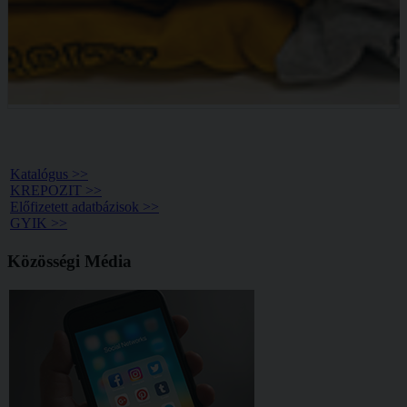
Könyvtár >>
Katalógus >>
KREPOZIT >>
Előfizetett adatbázisok >>
GYIK >>
Közösségi Média