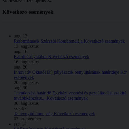
Módosítás: 2020. április 24
Következő
események
aug.
13
Reformátusok Szárszói Konferenciája
Következő események
13, augusztus
aug.
16
Károli Gólyatábor
Következő események
16, augusztus
aug.
20
Innovatív Oktatói Díj pályázatok benyújtásának határideje
Köv
események
20, augusztus
aug.
30
Jelentkezési határidő Egyházi vezetési és gazdálkodási szakirá
továbbképzésre...
Következő események
30, augusztus
sze.
07
Tanévnyitó ünnepség
Következő események
07, szeptember
sze.
14