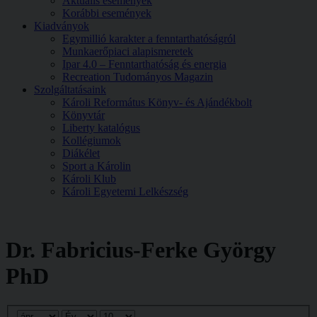
Aktuális események
Korábbi események
Kiadványok
Egymillió karakter a fenntarthatóságról
Munkaerőpiaci alapismeretek
Ipar 4.0 – Fenntarthatóság és energia
Recreation Tudományos Magazin
Szolgáltatásaink
Károli Református Könyv- és Ajándékbolt
Könyvtár
Liberty katalógus
Kollégiumok
Diákélet
Sport a Károlin
Károli Klub
Károli Egyetemi Lelkészség
Dr. Fabricius-Ferke György
PhD