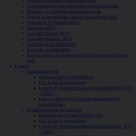
Emberi erőforrások alapképzési szak
Gazdálkodási és menedzsment alapképzési szak
Pénzügy és számvitel alapképzési szak
Ápolás és betegellátás (ápoló) alapképzési szak
Rekreáció és életmód (BSc)
Diakónia (BA)
Szociális munka (BA)
Szociálpedagógia (BA)
Szakirányú továbbképzés
Szociális vezetőképzés
Kereskedelem és marketing felsőoktatási szakképzési
szak
Kutatás
Kutatóműhelyek
Egészségügyi Kutatóműhely
Filó Lajos Kutatóműhely
Longevity Interdiszciplináris Kutatóműhely (ÉTI
„LINK”)
Lónyay Menyhért Gazdálkodástudományi
Kutatóműhely
Kutatóműhelyek beszámolói
Egészségügyi Kutatóműhely (EI)
Filó Lajos Kutatóműhely
Longevity Interdiszciplináris Kutatóműhely (ÉTI
„LINK”)