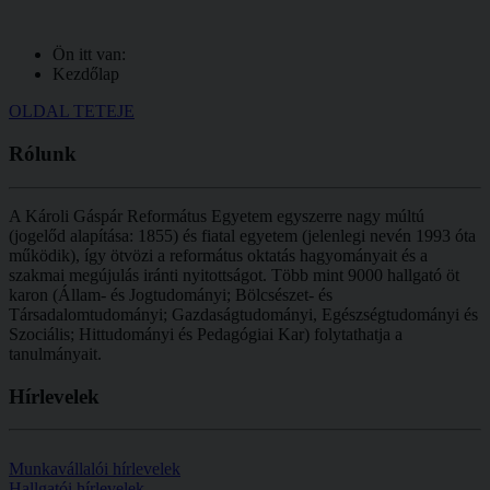
Ön itt van:
Kezdőlap
OLDAL TETEJE
Rólunk
A Károli Gáspár Református Egyetem egyszerre nagy múltú
(jogelőd alapítása: 1855) és fiatal egyetem (jelenlegi nevén 1993 óta
működik), így ötvözi a református oktatás hagyományait és a
szakmai megújulás iránti nyitottságot.
Több mint
9000 hallgató öt
karon (
Állam- és Jogtudományi; Bölcsészet- és
Társadalomtudományi; Gazdaságtudományi, Egészségtudományi és
Szociális; Hittudományi és Pedagógiai Kar
) folytathatja a
tanulmányait.
Hírlevelek
Munkavállalói hírlevelek
Hallgatói hírlevelek