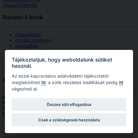
Alumni hírlevelek
Hasznos
Linkek
Adatvédelem
Arculati kézikönyv
Ösztöndíjak
Tanulmányi tájékoztatók
Letölthető nyomtatványok
Tájékoztatjuk, hogy weboldalunk sütiket
Károli Egyetemi Lelkészség
használ.
Tanulmányi határidők GESZK
Az ezzel kapcsolatos adatvédelmi tájékoztatót
Kapcsolat
megtekintheti
itt
, a sütik részletes beállításait pedig
itt
végezheti el.
Károli Gáspár Református Egyetem, Gazdaságtudományi,
Egészségtudományi és Szociális Kar
Összes süti elfogadása
Cím:
1131 Budapest, Reitter Ferenc utca 132.
Email:
dekanihivatal.geszk@kre.hu
Csak a szükségesek használata