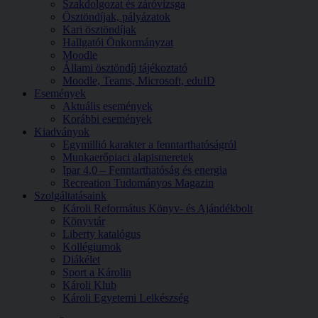
Szakdolgozat és záróvizsga
Ösztöndíjak, pályázatok
Kari ösztöndíjak
Hallgatói Önkormányzat
Moodle
Állami ösztöndíj tájékoztató
Moodle, Teams, Microsoft, eduID
Események
Aktuális események
Korábbi események
Kiadványok
Egymillió karakter a fenntarthatóságról
Munkaerőpiaci alapismeretek
Ipar 4.0 – Fenntarthatóság és energia
Recreation Tudományos Magazin
Szolgáltatásaink
Károli Református Könyv- és Ajándékbolt
Könyvtár
Liberty katalógus
Kollégiumok
Diákélet
Sport a Károlin
Károli Klub
Károli Egyetemi Lelkészség