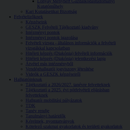
Lónyay Menyhért Gazdálkodástudományi
Kutatóműhely
Kari Kutatásetikai Bizottság
Felvételizőknek
Képzéseink
GESZK Felvételi Tájékoztató kiadvány
Intézményi pontok
Intézményi pontok igazolása
Felvételi vizsga - általános információk a felvételi
vizsgákkal kapcsolatban
Hitéleti képzés (Diakónia) felvételi információk
Hitéleti képzés (Diakónia) jelentkezési lapja
Átvétel más intézményből
Vendéghallgatói jogviszony létesítése
Videók a GESZK képzéseiről
Hallgatóinknak
Tájékoztató a 2026/2027. tanévre felvetteknek
Tájékoztató a 2025. évi pótfelvételi eljárásban
felvetteknek
Hallgatói mobilitási pályázatok
TDK
Tanév rendje
Tanulmányi határidők
Kérelmek, nyomtatványok
Kötelező szakmai gyakorlatok és területi gyakorlatok