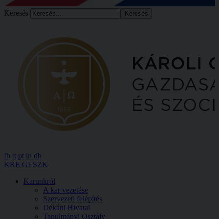
Keresés
fb
tt
pt
ln
db
KRE GESZK
Karunkról
A kar vezetése
Szervezeti felépítés
Dékáni Hivatal
Tanulmányi Osztály