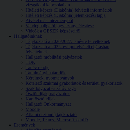
vizsgákkal kapcsolatban
Hitéleti képzés (Diakónia) felvételi információk
Hitéleti képzés (Diakónia) jelentkezési lapja
Átvétel más intézményből
Vendéghallgatói jogviszony létesítése
Videók a GESZK képzéseiről
Hallgatóinknak
Tájékoztató a 2026/2027. tanévre felvetteknek
Tájékoztató a 2025. évi pótfelvételi eljárásban
felvetteknek
Hallgatói mobilitási pályázatok
TDK
Tanév rendje
Tanulmányi határidők
Kérelmek, nyomtatványok
Kötelező szakmai gyakorlatok és területi gyakorlatok
Szakdolgozat és záróvizsga
Ösztöndíjak, pályázatok
Kari ösztöndíjak
Hallgatói Önkormányzat
Moodle
Állami ösztöndíj tájékoztató
Moodle, Teams, Microsoft, eduID
Események