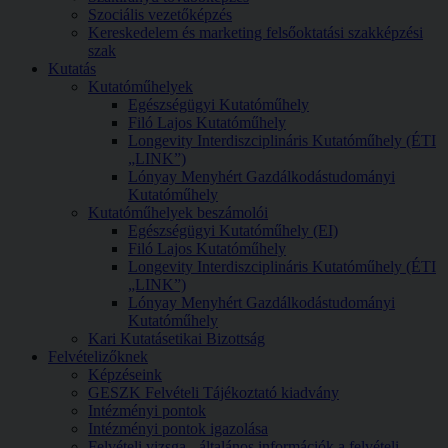
Szociális vezetőképzés
Kereskedelem és marketing felsőoktatási szakképzési
szak
Kutatás
Kutatóműhelyek
Egészségügyi Kutatóműhely
Filó Lajos Kutatóműhely
Longevity Interdiszciplináris Kutatóműhely (ÉTI
„LINK”)
Lónyay Menyhért Gazdálkodástudományi
Kutatóműhely
Kutatóműhelyek beszámolói
Egészségügyi Kutatóműhely (EI)
Filó Lajos Kutatóműhely
Longevity Interdiszciplináris Kutatóműhely (ÉTI
„LINK”)
Lónyay Menyhért Gazdálkodástudományi
Kutatóműhely
Kari Kutatásetikai Bizottság
Felvételizőknek
Képzéseink
GESZK Felvételi Tájékoztató kiadvány
Intézményi pontok
Intézményi pontok igazolása
Felvételi vizsga - általános információk a felvételi