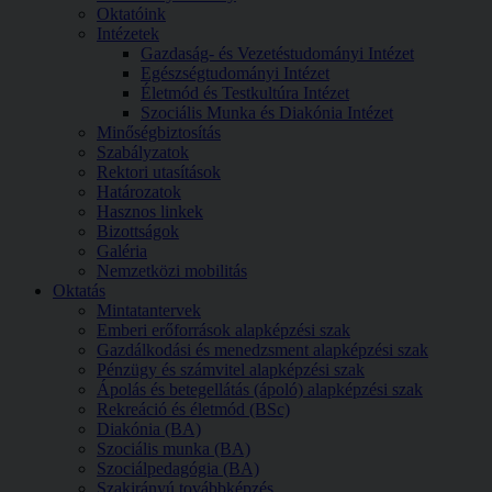
Oktatóink
Intézetek
Gazdaság- és Vezetéstudományi Intézet
Egészségtudományi Intézet
Életmód és Testkultúra Intézet
Szociális Munka és Diakónia Intézet
Minőségbiztosítás
Szabályzatok
Rektori utasítások
Határozatok
Hasznos linkek
Bizottságok
Galéria
Nemzetközi mobilitás
Oktatás
Mintatantervek
Emberi erőforrások alapképzési szak
Gazdálkodási és menedzsment alapképzési szak
Pénzügy és számvitel alapképzési szak
Ápolás és betegellátás (ápoló) alapképzési szak
Rekreáció és életmód (BSc)
Diakónia (BA)
Szociális munka (BA)
Szociálpedagógia (BA)
Szakirányú továbbképzés