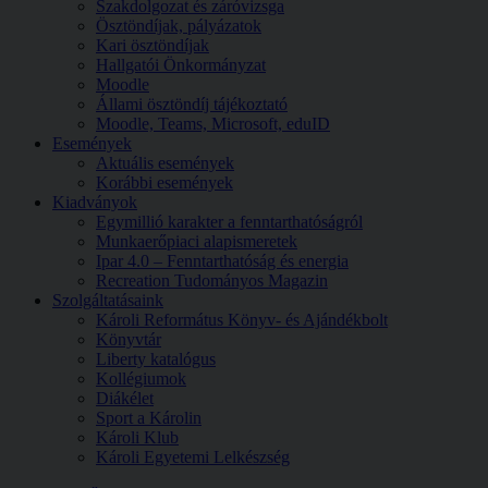
Szakdolgozat és záróvizsga
Ösztöndíjak, pályázatok
Kari ösztöndíjak
Hallgatói Önkormányzat
Moodle
Állami ösztöndíj tájékoztató
Moodle, Teams, Microsoft, eduID
Események
Aktuális események
Korábbi események
Kiadványok
Egymillió karakter a fenntarthatóságról
Munkaerőpiaci alapismeretek
Ipar 4.0 – Fenntarthatóság és energia
Recreation Tudományos Magazin
Szolgáltatásaink
Károli Református Könyv- és Ajándékbolt
Könyvtár
Liberty katalógus
Kollégiumok
Diákélet
Sport a Károlin
Károli Klub
Károli Egyetemi Lelkészség