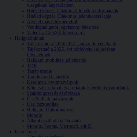
vizsgákkal kapcsolatban
Hitéleti képzés (Diakónia) felvételi információk
Hitéleti képzés (Diakónia) jelentkezési lapja
Átvétel más intézményből
Vendéghallgatói jogviszony létesítése
Videók a GESZK képzéseiről
Hallgatóinknak
Tájékoztató a 2026/2027. tanévre felvetteknek
Tájékoztató a 2025. évi pótfelvételi eljárásban
felvetteknek
Hallgatói mobilitási pályázatok
TDK
Tanév rendje
Tanulmányi határidők
Kérelmek, nyomtatványok
Kötelező szakmai gyakorlatok és területi gyakorlatok
Szakdolgozat és záróvizsga
Ösztöndíjak, pályázatok
Kari ösztöndíjak
Hallgatói Önkormányzat
Moodle
Állami ösztöndíj tájékoztató
Moodle, Teams, Microsoft, eduID
Események