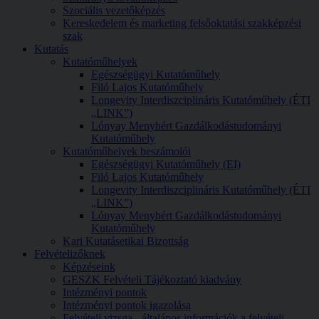
Szociális vezetőképzés
Kereskedelem és marketing felsőoktatási szakképzési
szak
Kutatás
Kutatóműhelyek
Egészségügyi Kutatóműhely
Filó Lajos Kutatóműhely
Longevity Interdiszciplináris Kutatóműhely (ÉTI
„LINK”)
Lónyay Menyhért Gazdálkodástudományi
Kutatóműhely
Kutatóműhelyek beszámolói
Egészségügyi Kutatóműhely (EI)
Filó Lajos Kutatóműhely
Longevity Interdiszciplináris Kutatóműhely (ÉTI
„LINK”)
Lónyay Menyhért Gazdálkodástudományi
Kutatóműhely
Kari Kutatásetikai Bizottság
Felvételizőknek
Képzéseink
GESZK Felvételi Tájékoztató kiadvány
Intézményi pontok
Intézményi pontok igazolása
Felvételi vizsga - általános információk a felvételi