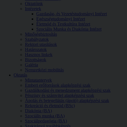
Oktatóink
Intézetek
Gazdaság- és Vezetéstudományi Intézet
Egészségtudományi Intézet
Életmód és Testkultúra Intézet
Szociális Munka és Diakónia Intézet
Minőségbiztosítás
Szabályzatok
Rektori utasítások
Határozatok
Hasznos linkek
Bizottságok
Galéria
Nemzetközi mobilitás
Oktatás
Mintatantervek
Emberi erőforrások alapképzési szak
Gazdálkodási és menedzsment alapképzési szak
Pénzügy és számvitel alapképzési szak
Ápolás és betegellátás (ápoló) alapképzési szak
Rekreáció és életmód (BSc)
Diakónia (BA)
Szociális munka (BA)
Szociálpedagógia (BA)
Szakirányú továbbképzés