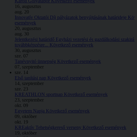
Károli Gólyatábor
Következő események
16, augusztus
aug.
20
Innovatív Oktatói Díj pályázatok benyújtásának határideje
Köv
események
20, augusztus
aug.
30
Jelentkezési határidő Egyházi vezetési és gazdálkodási szakirá
továbbképzésre...
Következő események
30, augusztus
sze.
07
Tanévnyitó ünnepség
Következő események
07, szeptember
sze.
14
Első tanítási nap
Következő események
14, szeptember
sze.
23
KREATHLON sportnap
Következő események
23, szeptember
okt.
09
Egyetem Napja
Következő események
09, október
okt.
19
KREaktív Tehetségkereső verseny
Következő események
19, október