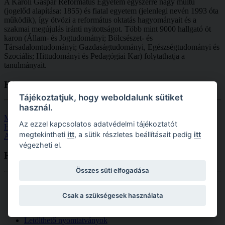
A Károli Gáspár Református Egyetem egyszerre nagy múltú
(jogelőd alapítása: 1855) és fiatal egyetem (jelenlegi nevén 1993 óta
működik), így ötvözi a református oktatás hagyományait és a
szakmai megújulás iránti nyitottságot.
Több mint
9000 hallgató öt
karon (
Állam- és Jogtudományi; Bölcsészet- és
Társadalomtudományi; Gazdaságtudományi, Egészségtudományi és
Szociális; Hittudományi és Pedagógiai Kar
) folytathatja a
tanulmányait.
Hírlevelek
Tájékoztatjuk, hogy weboldalunk sütiket
használ.
Munkavállalói hírlevelek
Az ezzel kapcsolatos adatvédelmi tájékoztatót
Hallgatói hírlevelek
megtekintheti
itt
, a sütik részletes beállításait pedig
itt
Alumni hírlevelek
végezheti el.
Hasznos
Linkek
Összes süti elfogadása
Adatvédelem
Arculati kézikönyv
Csak a szükségesek használata
Ösztöndíjak
Tanulmányi tájékoztatók
Letölthető nyomtatványok