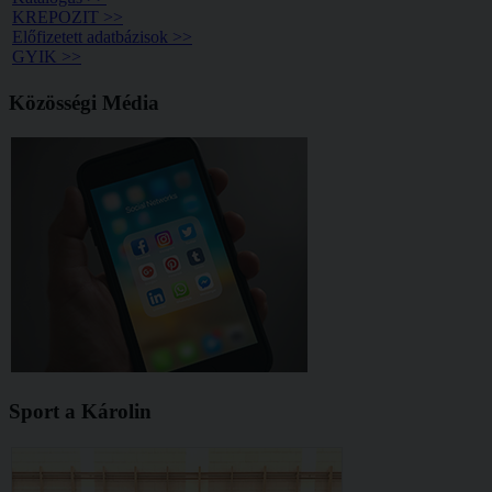
KREPOZIT >>
Előfizetett adatbázisok >>
GYIK >>
Közösségi Média
Sport a Károlin