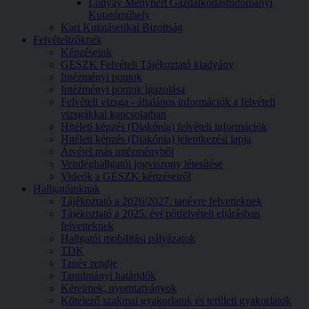
Lónyay Menyhért Gazdálkodástudományi
Kutatóműhely
Kari Kutatásetikai Bizottság
Felvételizőknek
Képzéseink
GESZK Felvételi Tájékoztató kiadvány
Intézményi pontok
Intézményi pontok igazolása
Felvételi vizsga - általános információk a felvételi
vizsgákkal kapcsolatban
Hitéleti képzés (Diakónia) felvételi információk
Hitéleti képzés (Diakónia) jelentkezési lapja
Átvétel más intézményből
Vendéghallgatói jogviszony létesítése
Videók a GESZK képzéseiről
Hallgatóinknak
Tájékoztató a 2026/2027. tanévre felvetteknek
Tájékoztató a 2025. évi pótfelvételi eljárásban
felvetteknek
Hallgatói mobilitási pályázatok
TDK
Tanév rendje
Tanulmányi határidők
Kérelmek, nyomtatványok
Kötelező szakmai gyakorlatok és területi gyakorlatok