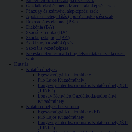
Emberi erőforrások alapképzési szak
Gazdálkodási és menedzsment alapképzési szak
Pénzügy és számvitel alapképzési szak
Ápolás és betegellátás (ápoló) alapképzési szak
Rekreáció és életmód (BSc)
Diakónia (BA)
Szociális munka (BA)
Szociálpedagógia (BA)
Szakirányú továbbképzés
Szociális vezetőképzés
Kereskedelem és marketing felsőoktatási szakképzési
szak
Kutatás
Kutatóműhelyek
Egészségügyi Kutatóműhely
Filó Lajos Kutatóműhely
Longevity Interdiszciplináris Kutatóműhely (ÉTI
„LINK”)
Lónyay Menyhért Gazdálkodástudományi
Kutatóműhely
Kutatóműhelyek beszámolói
Egészségügyi Kutatóműhely (EI)
Filó Lajos Kutatóműhely
Longevity Interdiszciplináris Kutatóműhely (ÉTI
„LINK”)