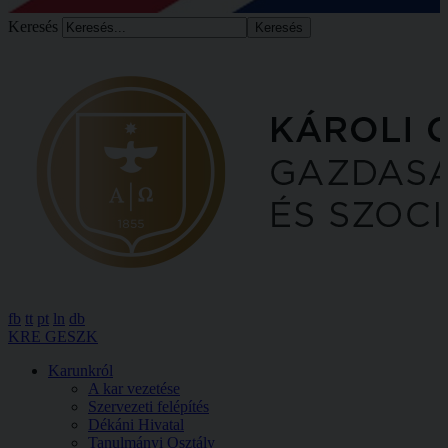
Keresés
fb
tt
pt
ln
db
KRE GESZK
Karunkról
A kar vezetése
Szervezeti felépítés
Dékáni Hivatal
Tanulmányi Osztály