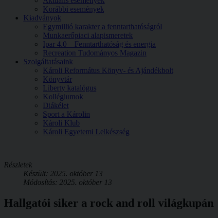
Aktuális események
Korábbi események
Kiadványok
Egymillió karakter a fenntarthatóságról
Munkaerőpiaci alapismeretek
Ipar 4.0 – Fenntarthatóság és energia
Recreation Tudományos Magazin
Szolgáltatásaink
Károli Református Könyv- és Ajándékbolt
Könyvtár
Liberty katalógus
Kollégiumok
Diákélet
Sport a Károlin
Károli Klub
Károli Egyetemi Lelkészség
Részletek
Készült: 2025. október 13
Módosítás: 2025. október 13
Hallgatói siker a rock and roll világkupán