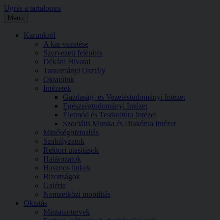
Ugrás a tartalomra
Menü
Karunkról
A kar vezetése
Szervezeti felépítés
Dékáni Hivatal
Tanulmányi Osztály
Oktatóink
Intézetek
Gazdaság- és Vezetéstudományi Intézet
Egészségtudományi Intézet
Életmód és Testkultúra Intézet
Szociális Munka és Diakónia Intézet
Minőségbiztosítás
Szabályzatok
Rektori utasítások
Határozatok
Hasznos linkek
Bizottságok
Galéria
Nemzetközi mobilitás
Oktatás
Mintatantervek