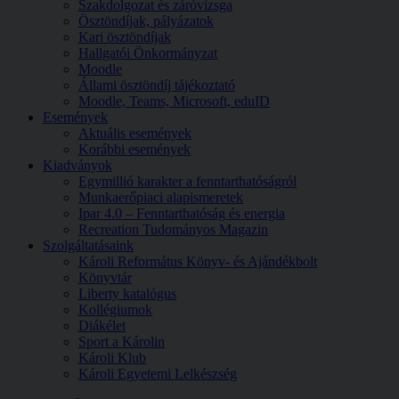
Szakdolgozat és záróvizsga
Ösztöndíjak, pályázatok
Kari ösztöndíjak
Hallgatói Önkormányzat
Moodle
Állami ösztöndíj tájékoztató
Moodle, Teams, Microsoft, eduID
Események
Aktuális események
Korábbi események
Kiadványok
Egymillió karakter a fenntarthatóságról
Munkaerőpiaci alapismeretek
Ipar 4.0 – Fenntarthatóság és energia
Recreation Tudományos Magazin
Szolgáltatásaink
Károli Református Könyv- és Ajándékbolt
Könyvtár
Liberty katalógus
Kollégiumok
Diákélet
Sport a Károlin
Károli Klub
Károli Egyetemi Lelkészség