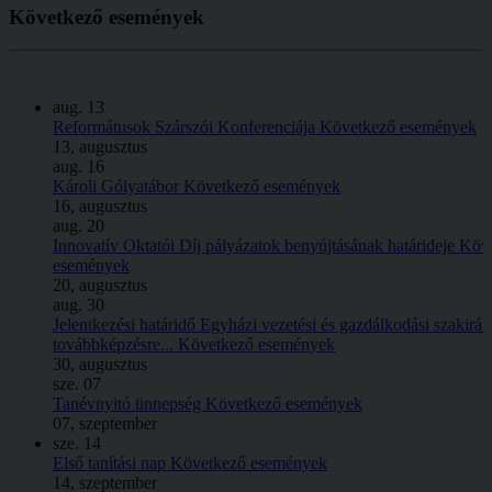
Következő
események
aug.
13
Reformátusok Szárszói Konferenciája
Következő események
13, augusztus
aug.
16
Károli Gólyatábor
Következő események
16, augusztus
aug.
20
Innovatív Oktatói Díj pályázatok benyújtásának határideje
Köv
események
20, augusztus
aug.
30
Jelentkezési határidő Egyházi vezetési és gazdálkodási szakirá
továbbképzésre...
Következő események
30, augusztus
sze.
07
Tanévnyitó ünnepség
Következő események
07, szeptember
sze.
14
Első tanítási nap
Következő események
14, szeptember