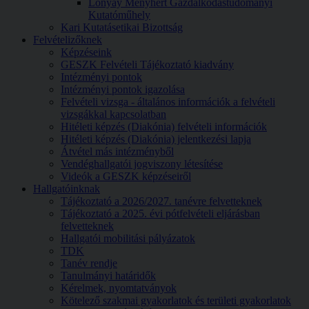
Lónyay Menyhért Gazdálkodástudományi
Kutatóműhely
Kari Kutatásetikai Bizottság
Felvételizőknek
Képzéseink
GESZK Felvételi Tájékoztató kiadvány
Intézményi pontok
Intézményi pontok igazolása
Felvételi vizsga - általános információk a felvételi
vizsgákkal kapcsolatban
Hitéleti képzés (Diakónia) felvételi információk
Hitéleti képzés (Diakónia) jelentkezési lapja
Átvétel más intézményből
Vendéghallgatói jogviszony létesítése
Videók a GESZK képzéseiről
Hallgatóinknak
Tájékoztató a 2026/2027. tanévre felvetteknek
Tájékoztató a 2025. évi pótfelvételi eljárásban
felvetteknek
Hallgatói mobilitási pályázatok
TDK
Tanév rendje
Tanulmányi határidők
Kérelmek, nyomtatványok
Kötelező szakmai gyakorlatok és területi gyakorlatok