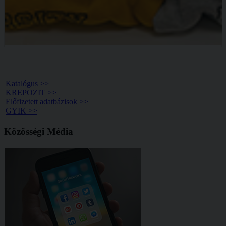
Könyvtár >>
Katalógus >>
KREPOZIT >>
Előfizetett adatbázisok >>
GYIK >>
Közösségi Média