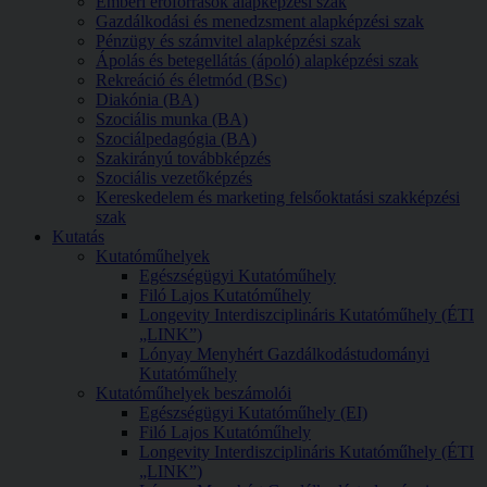
Emberi erőforrások alapképzési szak
Gazdálkodási és menedzsment alapképzési szak
Pénzügy és számvitel alapképzési szak
Ápolás és betegellátás (ápoló) alapképzési szak
Rekreáció és életmód (BSc)
Diakónia (BA)
Szociális munka (BA)
Szociálpedagógia (BA)
Szakirányú továbbképzés
Szociális vezetőképzés
Kereskedelem és marketing felsőoktatási szakképzési
szak
Kutatás
Kutatóműhelyek
Egészségügyi Kutatóműhely
Filó Lajos Kutatóműhely
Longevity Interdiszciplináris Kutatóműhely (ÉTI
„LINK”)
Lónyay Menyhért Gazdálkodástudományi
Kutatóműhely
Kutatóműhelyek beszámolói
Egészségügyi Kutatóműhely (EI)
Filó Lajos Kutatóműhely
Longevity Interdiszciplináris Kutatóműhely (ÉTI
„LINK”)