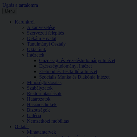
Ugrás a tartalomra
Menü
Karunkról
A kar vezetése
Szervezeti felépítés
Dékáni Hivatal
Tanulmányi Osztály
Oktatóink
Intézetek
Gazdaság- és Vezetéstudományi Intézet
Egészségtudományi Intézet
Életmód és Testkultúra Intézet
Szociális Munka és Diakónia Intézet
Minőségbiztosítás
Szabályzatok
Rektori utasítások
Határozatok
Hasznos linkek
Bizottságok
Galéria
Nemzetközi mobilitás
Oktatás
Mintatantervek