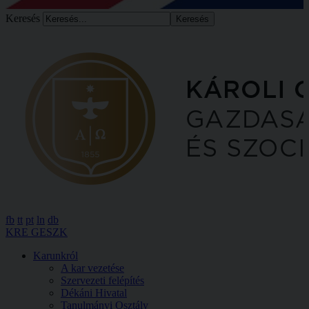
Keresés
fb
tt
pt
ln
db
KRE GESZK
Karunkról
A kar vezetése
Szervezeti felépítés
Dékáni Hivatal
Tanulmányi Osztály