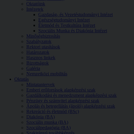
Oktatóink
Intézetek
Gazdaság- és Vezetéstudományi Intézet
Egészségtudományi Intézet
Életmód és Testkultúra Intézet
Szociális Munka és Diakónia Intézet
Minőségbiztosítás
Szabályzatok
Rektori utasítások
Határozatok
Hasznos linkek
Bizottságok
Galéria
Nemzetközi mobilitás
Oktatás
Mintatantervek
Emberi erőforrások alapképzési szak
Gazdálkodási és menedzsment alapképzési szak
Pénzügy és számvitel alapképzési szak
Ápolás és betegellátás (ápoló) alapképzési szak
Rekreáció és életmód (BSc)
Diakónia (BA)
Szociális munka (BA)
Szociálpedagógia (BA)
Szakirányú továbbképzés