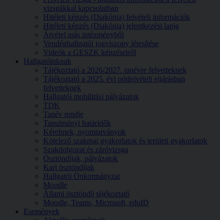
vizsgákkal kapcsolatban
Hitéleti képzés (Diakónia) felvételi információk
Hitéleti képzés (Diakónia) jelentkezési lapja
Átvétel más intézményből
Vendéghallgatói jogviszony létesítése
Videók a GESZK képzéseiről
Hallgatóinknak
Tájékoztató a 2026/2027. tanévre felvetteknek
Tájékoztató a 2025. évi pótfelvételi eljárásban
felvetteknek
Hallgatói mobilitási pályázatok
TDK
Tanév rendje
Tanulmányi határidők
Kérelmek, nyomtatványok
Kötelező szakmai gyakorlatok és területi gyakorlatok
Szakdolgozat és záróvizsga
Ösztöndíjak, pályázatok
Kari ösztöndíjak
Hallgatói Önkormányzat
Moodle
Állami ösztöndíj tájékoztató
Moodle, Teams, Microsoft, eduID
Események