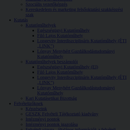
Szociális vezetőképzés
Kereskedelem és marketing felsőoktatási szakképzési
szak
Kutatás
Kutatóműhelyek
Egészségügyi Kutatóműhely
Filó Lajos Kutatóműhely
Longevity Interdiszciplináris Kutatóműhely (ÉTI
„LINK”)
Lónyay Menyhért Gazdálkodástudományi
Kutatóműhely
Kutatóműhelyek beszámolói
Egészségügyi Kutatóműhely (EI)
Filó Lajos Kutatóműhely
Longevity Interdiszciplináris Kutatóműhely (ÉTI
„LINK”)
Lónyay Menyhért Gazdálkodástudományi
Kutatóműhely
Kari Kutatásetikai Bizottság
Felvételizőknek
Képzéseink
GESZK Felvételi Tájékoztató kiadvány
Intézményi pontok
Intézményi pontok igazolása
Felvételi vizsga - általános információk a felvételi