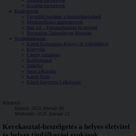
Aktuális események
Korábbi események
Kiadványok
Egymillió karakter a fenntarthatóságról
Munkaerőpiaci alapismeretek
Ipar 4.0 – Fenntarthatóság és energia
Recreation Tudományos Magazin
Szolgáltatásaink
Károli Református Könyv- és Ajándékbolt
Könyvtár
Liberty katalógus
Kollégiumok
Diákélet
Sport a Károlin
Károli Klub
Károli Egyetemi Lelkészség
Részletek
Készült: 2025. február 06
Módosítás: 2025. február 12
Kerekasztal-beszélgetés a helyes életvitel
és helyes táplálkozási szokások