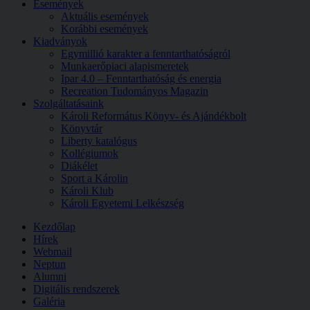
Események
Aktuális események
Korábbi események
Kiadványok
Egymillió karakter a fenntarthatóságról
Munkaerőpiaci alapismeretek
Ipar 4.0 – Fenntarthatóság és energia
Recreation Tudományos Magazin
Szolgáltatásaink
Károli Református Könyv- és Ajándékbolt
Könyvtár
Liberty katalógus
Kollégiumok
Diákélet
Sport a Károlin
Károli Klub
Károli Egyetemi Lelkészség
Kezdőlap
Hírek
Webmail
Neptun
Alumni
Digitális rendszerek
Galéria