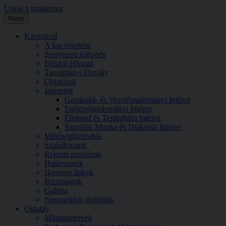
Ugrás a tartalomra
Menü
Karunkról
A kar vezetése
Szervezeti felépítés
Dékáni Hivatal
Tanulmányi Osztály
Oktatóink
Intézetek
Gazdaság- és Vezetéstudományi Intézet
Egészségtudományi Intézet
Életmód és Testkultúra Intézet
Szociális Munka és Diakónia Intézet
Minőségbiztosítás
Szabályzatok
Rektori utasítások
Határozatok
Hasznos linkek
Bizottságok
Galéria
Nemzetközi mobilitás
Oktatás
Mintatantervek