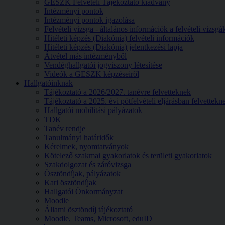
GESZK Felvételi Tájékoztató kiadvány
Intézményi pontok
Intézményi pontok igazolása
Felvételi vizsga - általános információk a felvételi vizsg
Hitéleti képzés (Diakónia) felvételi információk
Hitéleti képzés (Diakónia) jelentkezési lapja
Átvétel más intézményből
Vendéghallgatói jogviszony létesítése
Videók a GESZK képzéseiről
Hallgatóinknak
Tájékoztató a 2026/2027. tanévre felvetteknek
Tájékoztató a 2025. évi pótfelvételi eljárásban felvettekn
Hallgatói mobilitási pályázatok
TDK
Tanév rendje
Tanulmányi határidők
Kérelmek, nyomtatványok
Kötelező szakmai gyakorlatok és területi gyakorlatok
Szakdolgozat és záróvizsga
Ösztöndíjak, pályázatok
Kari ösztöndíjak
Hallgatói Önkormányzat
Moodle
Állami ösztöndíj tájékoztató
Moodle, Teams, Microsoft, eduID