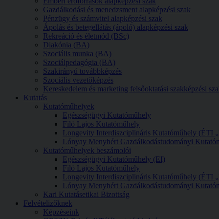
Emberi erőforrások alapképzési szak
Gazdálkodási és menedzsment alapképzési szak
Pénzügy és számvitel alapképzési szak
Ápolás és betegellátás (ápoló) alapképzési szak
Rekreáció és életmód (BSc)
Diakónia (BA)
Szociális munka (BA)
Szociálpedagógia (BA)
Szakirányú továbbképzés
Szociális vezetőképzés
Kereskedelem és marketing felsőoktatási szakképzési sz
Kutatás
Kutatóműhelyek
Egészségügyi Kutatóműhely
Filó Lajos Kutatóműhely
Longevity Interdiszciplináris Kutatóműhely (ÉTI
Lónyay Menyhért Gazdálkodástudományi Kutató
Kutatóműhelyek beszámolói
Egészségügyi Kutatóműhely (EI)
Filó Lajos Kutatóműhely
Longevity Interdiszciplináris Kutatóműhely (ÉTI
Lónyay Menyhért Gazdálkodástudományi Kutató
Kari Kutatásetikai Bizottság
Felvételizőknek
Képzéseink