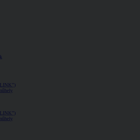
ak
 „LINK”)
műhely
 „LINK”)
műhely