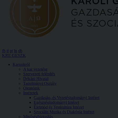
fb
tt
pt
ln
db
KRE GESZK
Karunkról
A kar vezetése
Szervezeti felépítés
Dékáni Hivatal
Tanulmányi Osztály
Oktatóink
Intézetek
Gazdaság- és Vezetéstudományi Intézet
Egészségtudományi Intézet
Életmód és Testkultúra Intézet
Szociális Munka és Diakónia Intézet
Minőségbiztosítás