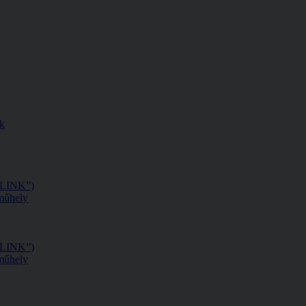
ak
 „LINK”)
műhely
 „LINK”)
műhely