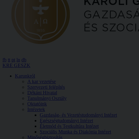
fb
tt
pt
ln
db
KRE GESZK
Karunkról
A kar vezetése
Szervezeti felépítés
Dékáni Hivatal
Tanulmányi Osztály
Oktatóink
Intézetek
Gazdaság- és Vezetéstudományi Intézet
Egészségtudományi Intézet
Életmód és Testkultúra Intézet
Szociális Munka és Diakónia Intézet
Minőségbiztosítás