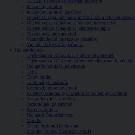
GESZK Felvételi Tájékoztató kiadvány
Intézményi pontok
Intézményi pontok igazolása
Felvételi vizsga - általános információk a felvételi vizsg
Hitéleti képzés (Diakónia) felvételi információk
Hitéleti képzés (Diakónia) jelentkezési lapja
Átvétel más intézményből
Vendéghallgatói jogviszony létesítése
Videók a GESZK képzéseiről
Hallgatóinknak
Tájékoztató a 2026/2027. tanévre felvetteknek
Tájékoztató a 2025. évi pótfelvételi eljárásban felvettekn
Hallgatói mobilitási pályázatok
TDK
Tanév rendje
Tanulmányi határidők
Kérelmek, nyomtatványok
Kötelező szakmai gyakorlatok és területi gyakorlatok
Szakdolgozat és záróvizsga
Ösztöndíjak, pályázatok
Kari ösztöndíjak
Hallgatói Önkormányzat
Moodle
Állami ösztöndíj tájékoztató
Moodle, Teams, Microsoft, eduID