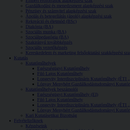
Emberi erőforrások alapképzési szak
Gazdálkodási és menedzsment alapképzési szak
Pénzügy és számvitel alapképzési szak
Ápolás és betegellátás (ápoló) alapképzési szak
Rekreáció és életmód (BSc)
Diakónia (BA)
Szociális munka (BA)
Szociálpedagógia (BA)
Szakirányú továbbképzés
Szociális vezetőképzés
Kereskedelem és marketing felsőoktatási szakképzési sz
Kutatás
Kutatóműhelyek
Egészségügyi Kutatóműhely
Filó Lajos Kutatóműhely
Longevity Interdiszciplináris Kutatóműhely (ÉTI
Lónyay Menyhért Gazdálkodástudományi Kutató
Kutatóműhelyek beszámolói
Egészségügyi Kutatóműhely (EI)
Filó Lajos Kutatóműhely
Longevity Interdiszciplináris Kutatóműhely (ÉTI
Lónyay Menyhért Gazdálkodástudományi Kutató
Kari Kutatásetikai Bizottság
Felvételizőknek
Képzéseink