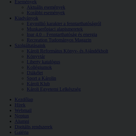
Események
Aktuális események
Korábbi események
Kiadványok
Egymillió karakter a fenntarthatóságról
Munkaerőpiaci alapismeretek
Ipar 4.0 – Fenntarthatóság és energia
Recreation Tudományos Magazin
Szolgáltatásaink
Károli Református Könyv- és Ajándékbolt
Könyvtár
Liberty katalógus
Kollégiumok
Diákélet
Sport a Károlin
Károli Klub
Károli Egyetemi Lelkészség
Kezdőlap
Hírek
Webmail
Neptun
Alumni
Digitális rendszerek
Galéria