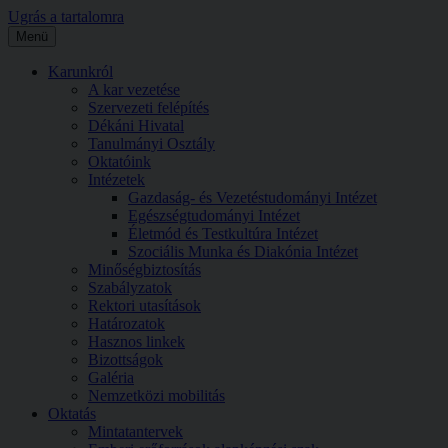
Ugrás a tartalomra
Menü
Karunkról
A kar vezetése
Szervezeti felépítés
Dékáni Hivatal
Tanulmányi Osztály
Oktatóink
Intézetek
Gazdaság- és Vezetéstudományi Intézet
Egészségtudományi Intézet
Életmód és Testkultúra Intézet
Szociális Munka és Diakónia Intézet
Minőségbiztosítás
Szabályzatok
Rektori utasítások
Határozatok
Hasznos linkek
Bizottságok
Galéria
Nemzetközi mobilitás
Oktatás
Mintatantervek