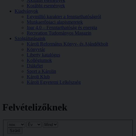
Aktuális események
Korábbi események
Kiadványok
Egymillió karakter a fenntarthatóságról
Munkaerőpiaci alapismeretek
Ipar 4.0 – Fenntarthatóság és energia
Recreation Tudományos Magazin
Szolgáltatásaink
Károli Református Könyv- és Ajándékbolt
Könyvtár
Liberty katalógus
Kollégiumok
Diákélet
Sport a Károlin
Károli Klub
Károli Egyetemi Lelkészség
Felvételizőknek
Szűrő