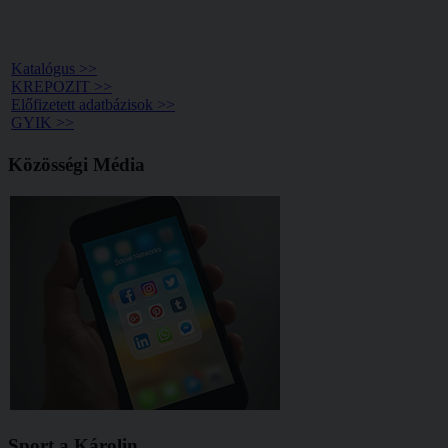
Könyvtár >>
Katalógus >>
KREPOZIT >>
Előfizetett adatbázisok >>
GYIK >>
Közösségi Média
Sport a Károlin