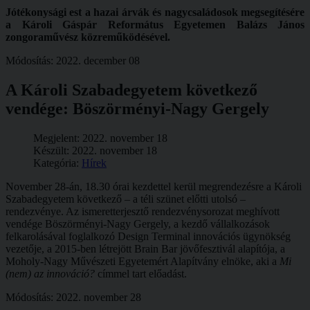
Jótékonysági est a hazai árvák és nagycsaládosok megsegítésére
a Károli Gáspár Református Egyetemen
Balázs János
zongoraművész közreműködésével.
Módosítás: 2022. december 08
A Károli Szabadegyetem következő
vendége: Böszörményi-Nagy Gergely
Megjelent: 2022. november 18
Készült: 2022. november 18
Kategória:
Hírek
November 28-án, 18.30 órai kezdettel kerül megrendezésre a Károli
Szabadegyetem következő – a téli szünet előtti utolsó –
rendezvénye. Az ismeretterjesztő rendezvénysorozat meghívott
vendége Böszörményi-Nagy Gergely, a kezdő vállalkozások
felkarolásával foglalkozó Design Terminal innovációs ügynökség
vezetője, a 2015-ben létrejött Brain Bar jövőfesztivál alapítója, a
Moholy-Nagy Művészeti Egyetemért Alapítvány elnöke, aki a
Mi
(nem) az innováció?
címmel tart előadást.
Módosítás: 2022. november 28