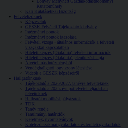
Lónyay Menyhért Gazdálkodástudományi
Kutatóműhely
Kari Kutatásetikai Bizottság
Felvételizőknek
Képzéseink
GESZK Felvételi Tájékoztató kiadvány
Intézményi pontok
Intézményi pontok igazolása
Felvételi vizsga - általános információk a felvételi
vizsgákkal kapcsolatban
Hitéleti képzés (Diakónia) felvételi információk
Hitéleti képzés (Diakónia) jelentkezési lapja
Átvétel más intézményből
Vendéghallgatói jogviszony létesítése
Videók a GESZK képzéseiről
Hallgatóinknak
Tájékoztató a 2026/2027. tanévre felvetteknek
Tájékoztató a 2025. évi pótfelvételi eljárásban
felvetteknek
Hallgatói mobilitási pályázatok
TDK
Tanév rendje
Tanulmányi határidők
Kérelmek, nyomtatványok
Kötelező szakmai gyakorlatok és területi gyakorlatok