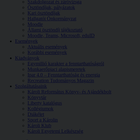
Szakdolgozat és záróvizsga
Ösztöndíjak, pályázatok
Kari ösztöndíjak
Hallgatói Önkormányzat
Moodle
Állami ösztöndíj tájékoztató
Moodle, Teams, Microsoft, eduID
Események
Aktuális események
Korábbi események
Kiadványok
Egymillió karakter a fenntarthatóságról
Munkaerőpiaci alapismeretek
Ipar 4.0 – Fenntarthatóság és energia
Recreation Tudományos Magazin
Szolgáltatásaink
Károli Református Könyv- és Ajándékbolt
Könyvtár
Liberty katalógus
Kollégiumok
Diákélet
Sport a Károlin
Károli Klub
Károli Egyetemi Lelkészség