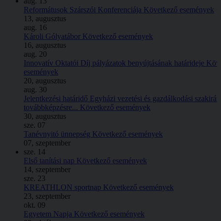
aug.
13
Reformátusok Szárszói Konferenciája
Következő események
13, augusztus
aug.
16
Károli Gólyatábor
Következő események
16, augusztus
aug.
20
Innovatív Oktatói Díj pályázatok benyújtásának határideje
Köv
események
20, augusztus
aug.
30
Jelentkezési határidő Egyházi vezetési és gazdálkodási szakirá
továbbképzésre...
Következő események
30, augusztus
sze.
07
Tanévnyitó ünnepség
Következő események
07, szeptember
sze.
14
Első tanítási nap
Következő események
14, szeptember
sze.
23
KREATHLON sportnap
Következő események
23, szeptember
okt.
09
Egyetem Napja
Következő események