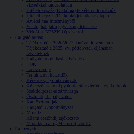
vizsgákkal kapcsolatban
Hitéleti képzés (Diakónia) felvételi információk
Hitéleti képzés (Diakónia) jelentkezési lapja
Átvétel más intézményből
Vendéghallgatói jogviszony létesítése
Videók a GESZK képzéseiről
Hallgatóinknak
Tájékoztató a 2026/2027. tanévre felvetteknek
Tájékoztató a 2025. évi pótfelvételi eljárásban
felvetteknek
Hallgatói mobilitási pályázatok
TDK
Tanév rendje
Tanulmányi határidők
Kérelmek, nyomtatványok
Kötelező szakmai gyakorlatok és területi gyakorlatok
Szakdolgozat és záróvizsga
Ösztöndíjak, pályázatok
Kari ösztöndíjak
Hallgatói Önkormányzat
Moodle
Állami ösztöndíj tájékoztató
Moodle, Teams, Microsoft, eduID
Események