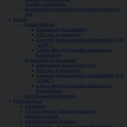
Szociális vezetőképzés
Kereskedelem és marketing felsőoktatási szakképzési
szak
Kutatás
Kutatóműhelyek
Egészségügyi Kutatóműhely
Filó Lajos Kutatóműhely
Longevity Interdiszciplináris Kutatóműhely (ÉTI
„LINK”)
Lónyay Menyhért Gazdálkodástudományi
Kutatóműhely
Kutatóműhelyek beszámolói
Egészségügyi Kutatóműhely (EI)
Filó Lajos Kutatóműhely
Longevity Interdiszciplináris Kutatóműhely (ÉTI
„LINK”)
Lónyay Menyhért Gazdálkodástudományi
Kutatóműhely
Kari Kutatásetikai Bizottság
Felvételizőknek
Képzéseink
GESZK Felvételi Tájékoztató kiadvány
Intézményi pontok
Intézményi pontok igazolása
Felvételi vizsga - általános információk a felvételi