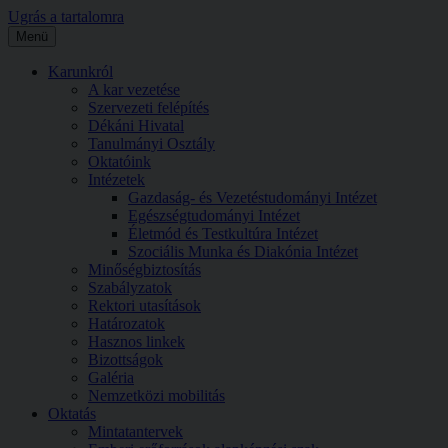
Ugrás a tartalomra
Menü
Karunkról
A kar vezetése
Szervezeti felépítés
Dékáni Hivatal
Tanulmányi Osztály
Oktatóink
Intézetek
Gazdaság- és Vezetéstudományi Intézet
Egészségtudományi Intézet
Életmód és Testkultúra Intézet
Szociális Munka és Diakónia Intézet
Minőségbiztosítás
Szabályzatok
Rektori utasítások
Határozatok
Hasznos linkek
Bizottságok
Galéria
Nemzetközi mobilitás
Oktatás
Mintatantervek