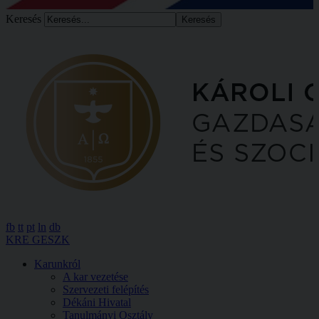
Keresés
fb
tt
pt
ln
db
KRE GESZK
Karunkról
A kar vezetése
Szervezeti felépítés
Dékáni Hivatal
Tanulmányi Osztály