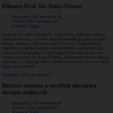
Elhunyt Prof. Dr. Szűcs Ferenc
Megjelent: 2020. november 30
Készült: 2020. november 30
Kategória:
Hírek
Életének 79. évében elhunyt Dr. Szűcs Ferenc református lelkész,
professor emeritus, a Károli Gáspár Református Egyetem korábbi
rektora. Temetése 2020. december 5-én volt az Őrszentmiklósi
temetőben. A járványhelyzetre való tekintettel a szertartást szűk
családi körben tartották, a Károli Gáspár Református Egyetemet
személyesen Prof. Dr. Kocsev Miklós, a Hittudományi Kar dékánja
képviselte. A szertartást élőben, online közvetítették, mely az alábbi
linken
visszanézhető.
Módosítás: 2020. december 07
Rektori utasítás a távolléti oktatásra
történő átállásról
Megjelent: 2020. november 09
Készült: 2020. november 09
Kategória:
Hírek