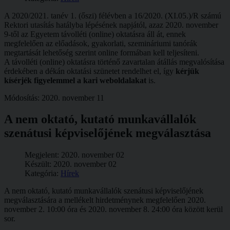
A 2020/2021. tanév 1. (őszi) félévben a 16/2020. (XI.05.)/R számú
Rektori utasítás hatályba lépésének napjától, azaz 2020. november
9-től az Egyetem távolléti (online) oktatásra áll át, ennek
megfelelően az előadások, gyakorlati, szemináriumi tanórák
megtartását lehetőség szerint online formában kell teljesíteni.
A távolléti (online) oktatásra történő zavartalan átállás megvalósítása
érdekében a dékán oktatási szünetet rendelhet el, így
kérjük
kísérjék figyelemmel a kari weboldalakat
is.
Módosítás: 2020. november 11
A nem oktató, kutató munkavállalók
szenátusi képviselőjének megválasztása
Megjelent: 2020. november 02
Készült: 2020. november 02
Kategória:
Hírek
A nem oktató, kutató munkavállalók szenátusi képviselőjének
megválasztására a mellékelt hirdetménynek megfelelően 2020.
november 2. 10:00 óra és 2020. november 8. 24:00 óra között kerül
sor.