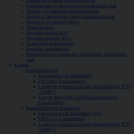
Emberi erőforrások alapképzési szak
Gazdálkodási és menedzsment alapképzési szak
Pénzügy és számvitel alapképzési szak
Ápolás és betegellátás (ápoló) alapképzési szak
Rekreáció és életmód (BSc)
Diakónia (BA)
Szociális munka (BA)
Szociálpedagógia (BA)
Szakirányú továbbképzés
Szociális vezetőképzés
Kereskedelem és marketing felsőoktatási szakképzési
szak
Kutatás
Kutatóműhelyek
Egészségügyi Kutatóműhely
Filó Lajos Kutatóműhely
Longevity Interdiszciplináris Kutatóműhely (ÉTI
„LINK”)
Lónyay Menyhért Gazdálkodástudományi
Kutatóműhely
Kutatóműhelyek beszámolói
Egészségügyi Kutatóműhely (EI)
Filó Lajos Kutatóműhely
Longevity Interdiszciplináris Kutatóműhely (ÉTI
„LINK”)