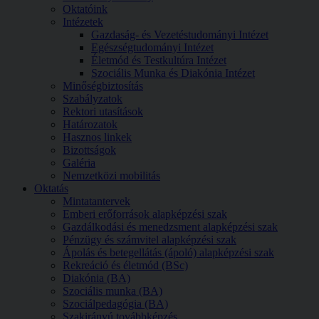
Oktatóink
Intézetek
Gazdaság- és Vezetéstudományi Intézet
Egészségtudományi Intézet
Életmód és Testkultúra Intézet
Szociális Munka és Diakónia Intézet
Minőségbiztosítás
Szabályzatok
Rektori utasítások
Határozatok
Hasznos linkek
Bizottságok
Galéria
Nemzetközi mobilitás
Oktatás
Mintatantervek
Emberi erőforrások alapképzési szak
Gazdálkodási és menedzsment alapképzési szak
Pénzügy és számvitel alapképzési szak
Ápolás és betegellátás (ápoló) alapképzési szak
Rekreáció és életmód (BSc)
Diakónia (BA)
Szociális munka (BA)
Szociálpedagógia (BA)
Szakirányú továbbképzés