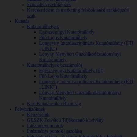
Szociális vezetőképzés
Kereskedelem és marketing felsőoktatási szakképzési
szak
Kutatás
Kutatóműhelyek
Egészségügyi Kutatóműhely
Filó Lajos Kutatóműhely
Longevity Interdiszciplináris Kutatóműhely (ÉTI
„LINK”)
Lónyay Menyhért Gazdálkodástudományi
Kutatóműhely
Kutatóműhelyek beszámolói
Egészségügyi Kutatóműhely (EI)
Filó Lajos Kutatóműhely
Longevity Interdiszciplináris Kutatóműhely (ÉTI
„LINK”)
Lónyay Menyhért Gazdálkodástudományi
Kutatóműhely
Kari Kutatásetikai Bizottság
Felvételizőknek
Képzéseink
GESZK Felvételi Tájékoztató kiadvány
Intézményi pontok
Intézményi pontok igazolása
Felvételi vizsga - általános információk a felvételi