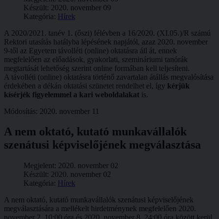
Készült: 2020. november 09
Kategória:
Hírek
A 2020/2021. tanév 1. (őszi) félévben a 16/2020. (XI.05.)/R számú
Rektori utasítás hatályba lépésének napjától, azaz 2020. november
9-től az Egyetem távolléti (online) oktatásra áll át, ennek
megfelelően az előadások, gyakorlati, szemináriumi tanórák
megtartását lehetőség szerint online formában kell teljesíteni.
A távolléti (online) oktatásra történő zavartalan átállás megvalósítása
érdekében a dékán oktatási szünetet rendelhet el, így
kérjük
kísérjék figyelemmel a kari weboldalakat
is.
Módosítás: 2020. november 11
A nem oktató, kutató munkavállalók
szenátusi képviselőjének megválasztása
Megjelent: 2020. november 02
Készült: 2020. november 02
Kategória:
Hírek
A nem oktató, kutató munkavállalók szenátusi képviselőjének
megválasztására a mellékelt hirdetménynek megfelelően 2020.
november 2. 10:00 óra és 2020. november 8. 24:00 óra között kerül