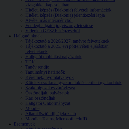
vizsgákkal kapcsolatban
Hitéleti képzés (Diakónia) felvételi információk
Hitéleti képzés (Diakónia) jelentkezési lapja
Átvétel más intézményből
Vendéghallgatói jogviszony létesítése
Videók a GESZK képzéseiről
Hallgatóinknak
Tájékoztató a 2026/2027. tanévre felvetteknek
Tájékoztató a 2025. évi pótfelvételi eljárásban
felvetteknek
Hallgatói mobilitási pályázatok
TDK
Tanév rendje
Tanulmányi határidők
Kérelmek, nyomtatványok
Kötelező szakmai gyakorlatok és területi gyakorlatok
Szakdolgozat és záróvizsga
Ösztöndíjak, pályázatok
Kari ösztöndíjak
Hallgatói Önkormányzat
Moodle
Állami ösztöndíj tájékoztató
Moodle, Teams, Microsoft, eduID
Események