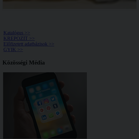
Könyvtár >>
Katalógus >>
KREPOZIT >>
Előfizetett adatbázisok >>
GYIK >>
Közösségi Média