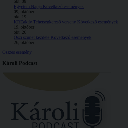
okt.
09
Egyetem Napja
Következő események
09, október
okt.
19
KREaktív Tehetségkereső verseny
Következő események
19, október
okt.
26
Őszi szünet kezdete
Következő események
26, október
Összes esemény
Károli Podcast