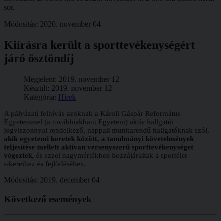
sor.
Módosítás: 2020. november 04
Kiírásra került a sporttevékenységért
járó ösztöndíj
Megjelent: 2019. november 12
Készült: 2019. november 12
Kategória:
Hírek
A pályázati felhívás azoknak a Károli Gáspár Református
Egyetemmel (a továbbiakban: Egyetem) aktív hallgatói
jogviszonnyal rendelkező, nappali munkarendű hallgatóknak szól,
akik egyetemi keretek között, a tanulmányi követelmények
teljesítése mellett aktívan versenyszerű sporttevékenységet
végeztek,
és ezzel nagymértékben hozzájárultak a sportélet
sikereihez és fejlődéséhez.
Módosítás: 2019. december 04
Következő
események