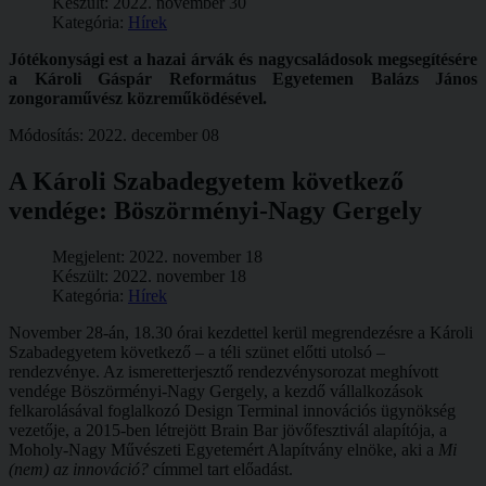
Készült: 2022. november 30
Kategória:
Hírek
Jótékonysági est a hazai árvák és nagycsaládosok megsegítésére
a Károli Gáspár Református Egyetemen
Balázs János
zongoraművész közreműködésével.
Módosítás: 2022. december 08
A Károli Szabadegyetem következő
vendége: Böszörményi-Nagy Gergely
Megjelent: 2022. november 18
Készült: 2022. november 18
Kategória:
Hírek
November 28-án, 18.30 órai kezdettel kerül megrendezésre a Károli
Szabadegyetem következő – a téli szünet előtti utolsó –
rendezvénye. Az ismeretterjesztő rendezvénysorozat meghívott
vendége Böszörményi-Nagy Gergely, a kezdő vállalkozások
felkarolásával foglalkozó Design Terminal innovációs ügynökség
vezetője, a 2015-ben létrejött Brain Bar jövőfesztivál alapítója, a
Moholy-Nagy Művészeti Egyetemért Alapítvány elnöke, aki a
Mi
(nem) az innováció?
címmel tart előadást.