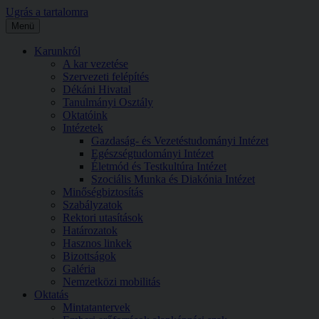
Ugrás a tartalomra
Menü
Karunkról
A kar vezetése
Szervezeti felépítés
Dékáni Hivatal
Tanulmányi Osztály
Oktatóink
Intézetek
Gazdaság- és Vezetéstudományi Intézet
Egészségtudományi Intézet
Életmód és Testkultúra Intézet
Szociális Munka és Diakónia Intézet
Minőségbiztosítás
Szabályzatok
Rektori utasítások
Határozatok
Hasznos linkek
Bizottságok
Galéria
Nemzetközi mobilitás
Oktatás
Mintatantervek