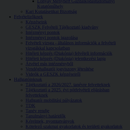
Lónyay Menyhért Gazdálkodástudományi
Kutatóműhely
Kari Kutatásetikai Bizottság
Felvételizőknek
Képzéseink
GESZK Felvételi Tájékoztató kiadvány
Intézményi pontok
Intézményi pontok igazolása
Felvételi vizsga - általános információk a felvételi
vizsgákkal kapcsolatban
Hitéleti képzés (Diakónia) felvételi információk
Hitéleti képzés (Diakónia) jelentkezési lapja
Átvétel más intézményből
Vendéghallgatói jogviszony létesítése
Videók a GESZK képzéseiről
Hallgatóinknak
Tájékoztató a 2026/2027. tanévre felvetteknek
Tájékoztató a 2025. évi pótfelvételi eljárásban
felvetteknek
Hallgatói mobilitási pályázatok
TDK
Tanév rendje
Tanulmányi határidők
Kérelmek, nyomtatványok
Kötelező szakmai gyakorlatok és területi gyakorlatok