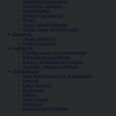
Szakdolgozat és záróvizsga
Ösztöndíjak, pályázatok
Kari ösztöndíjak
Hallgatói Önkormányzat
Moodle
Állami ösztöndíj tájékoztató
Moodle, Teams, Microsoft, eduID
Események
Aktuális események
Korábbi események
Kiadványok
Egymillió karakter a fenntarthatóságról
Munkaerőpiaci alapismeretek
Ipar 4.0 – Fenntarthatóság és energia
Recreation Tudományos Magazin
Szolgáltatásaink
Károli Református Könyv- és Ajándékbolt
Könyvtár
Liberty katalógus
Kollégiumok
Diákélet
Sport a Károlin
Károli Klub
Károli Egyetemi Lelkészség