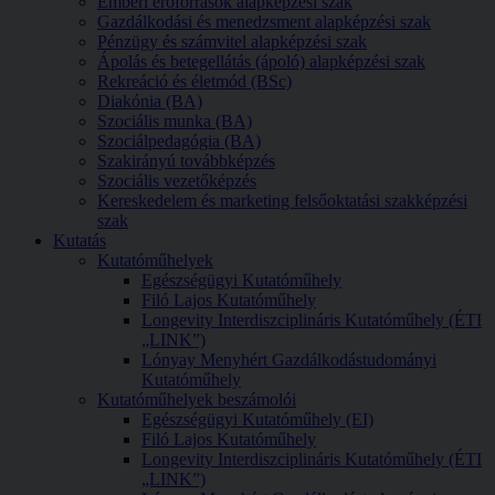
Emberi erőforrások alapképzési szak
Gazdálkodási és menedzsment alapképzési szak
Pénzügy és számvitel alapképzési szak
Ápolás és betegellátás (ápoló) alapképzési szak
Rekreáció és életmód (BSc)
Diakónia (BA)
Szociális munka (BA)
Szociálpedagógia (BA)
Szakirányú továbbképzés
Szociális vezetőképzés
Kereskedelem és marketing felsőoktatási szakképzési
szak
Kutatás
Kutatóműhelyek
Egészségügyi Kutatóműhely
Filó Lajos Kutatóműhely
Longevity Interdiszciplináris Kutatóműhely (ÉTI
„LINK”)
Lónyay Menyhért Gazdálkodástudományi
Kutatóműhely
Kutatóműhelyek beszámolói
Egészségügyi Kutatóműhely (EI)
Filó Lajos Kutatóműhely
Longevity Interdiszciplináris Kutatóműhely (ÉTI
„LINK”)