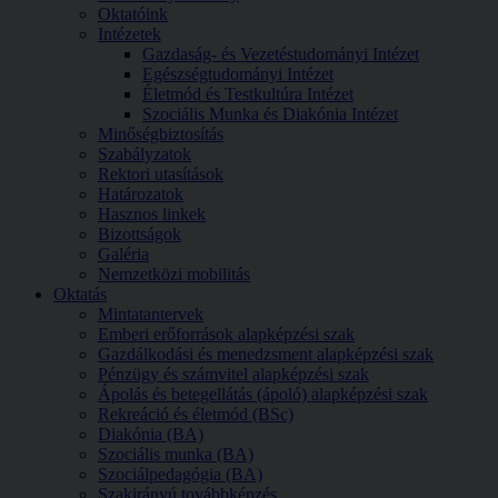
Oktatóink
Intézetek
Gazdaság- és Vezetéstudományi Intézet
Egészségtudományi Intézet
Életmód és Testkultúra Intézet
Szociális Munka és Diakónia Intézet
Minőségbiztosítás
Szabályzatok
Rektori utasítások
Határozatok
Hasznos linkek
Bizottságok
Galéria
Nemzetközi mobilitás
Oktatás
Mintatantervek
Emberi erőforrások alapképzési szak
Gazdálkodási és menedzsment alapképzési szak
Pénzügy és számvitel alapképzési szak
Ápolás és betegellátás (ápoló) alapképzési szak
Rekreáció és életmód (BSc)
Diakónia (BA)
Szociális munka (BA)
Szociálpedagógia (BA)
Szakirányú továbbképzés