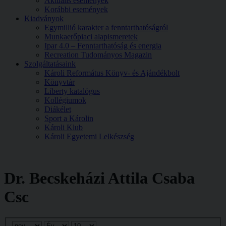
Aktuális események
Korábbi események
Kiadványok
Egymillió karakter a fenntarthatóságról
Munkaerőpiaci alapismeretek
Ipar 4.0 – Fenntarthatóság és energia
Recreation Tudományos Magazin
Szolgáltatásaink
Károli Református Könyv- és Ajándékbolt
Könyvtár
Liberty katalógus
Kollégiumok
Diákélet
Sport a Károlin
Károli Klub
Károli Egyetemi Lelkészség
Dr. Becskeházi Attila Csaba
Csc