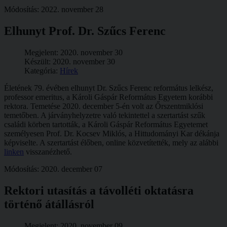
Módosítás: 2022. november 28
Elhunyt Prof. Dr. Szűcs Ferenc
Megjelent: 2020. november 30
Készült: 2020. november 30
Kategória:
Hírek
Életének 79. évében elhunyt Dr. Szűcs Ferenc református lelkész,
professor emeritus, a Károli Gáspár Református Egyetem korábbi
rektora. Temetése 2020. december 5-én volt az Őrszentmiklósi
temetőben. A járványhelyzetre való tekintettel a szertartást szűk
családi körben tartották, a Károli Gáspár Református Egyetemet
személyesen Prof. Dr. Kocsev Miklós, a Hittudományi Kar dékánja
képviselte. A szertartást élőben, online közvetítették, mely az alábbi
linken
visszanézhető.
Módosítás: 2020. december 07
Rektori utasítás a távolléti oktatásra
történő átállásról
Megjelent: 2020. november 09