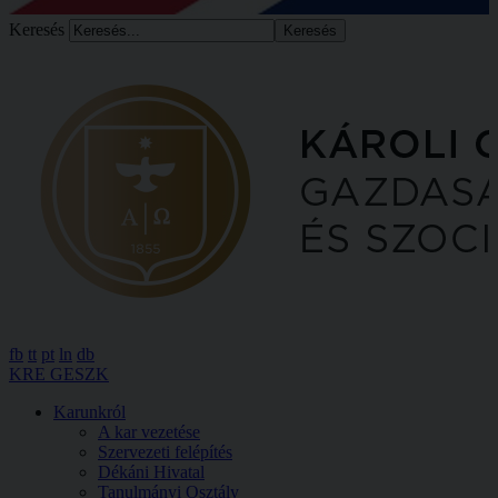
Keresés
fb
tt
pt
ln
db
KRE GESZK
Karunkról
A kar vezetése
Szervezeti felépítés
Dékáni Hivatal
Tanulmányi Osztály